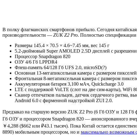
В полку флагманских смартфонов прибыло. Сегодня китайская 
производительности —
ZUK Z2 Pro
. Полностью спецификации 
Размеры 145.4 × 70.5 × 4.6~7.45 мм, вес 145 г
5.2-дюймовый Super AMOLED 2.5D дисплей с разрешени
Процессор Snapdragon 820
ОЗУ 4/6 Гб LPPDR4
Флеш-память 64/128 Гб UFS 2.0, microSD(?)
Основная 13-мегапиксельная камера с размером пикселей 
Фронтальная 8-мегапиксельная камера с размером пикселе
Аккумуляторная батарея 3,100 мАч, Quickcharge 3.0
LTE с поддержкой VoLTE (слот на две сим-карты), WiFi 802
Сканер отпечатков пальцев, датчик сердечного ритма, вы
Android 6.0 с фирменной надстройкой ZUI 2.0.
Предзаказ на старшую версию ZUK Z2 Pro (6 Гб ОЗУ и 128 Гб ф
Гб ОЗУ и процессором Snapdragon 820 — анонсированного вч
￥4,288 ($662 или ₽43.1 тысяч). Пока Китай остается единств
8890) мобильным процессором, но и
максимально возможным 