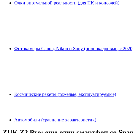
Очки виртуальной реальности (для ПК и консолей)
Фотокамеры Canon, Nikon и Sony (полнокадровые, с 2020
Космические ракеты (тяжелые, эксплуатируемые)
Автомобили (сравнение характеристик)
ZUK Z2 Pro: еще один смартфон со Snap