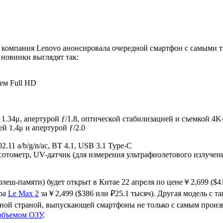
компания Lenovo анонсировала очередной смартфон с самыми то
новинки выглядят так:
ем Full HD
1.34μ, апертурой ƒ/1.8, оптической стабилизацией и съемкой 4K
й 1.4μ и апертурой ƒ/2.0
.11 a/b/g/n/ac, BT 4.1, USB 3.1 Type-C
сотометр, UV-датчик (для измерения ультрафиолетового излучен
леш-памяти) будет открыт в Китае 22 апреля по цене￥2,699 ($41
ера
Le Max 2
за￥2,499 ($386 или ₽25.1 тысяч). Другая модель с т
енной страной, выпускающей смартфоны не только с самым произ
объемом ОЗУ
.