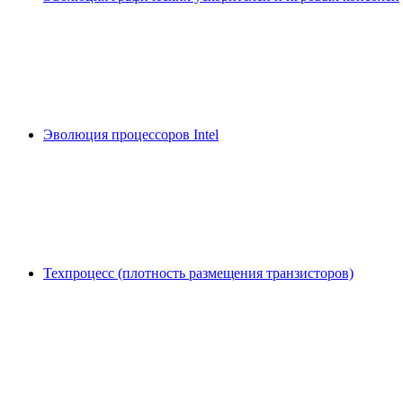
Эволюция процессоров Intel
Техпроцесс (плотность размещения транзисторов)