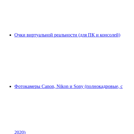
Очки виртуальной реальности (для ПК и консолей)
Фотокамеры Canon, Nikon и Sony (полнокадровые, с
2020)