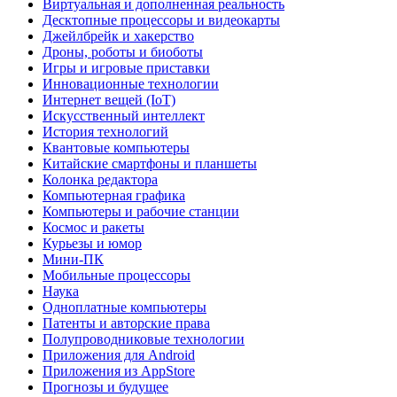
Виртуальная и дополненная реальность
Десктопные процессоры и видеокарты
Джейлбрейк и хакерство
Дроны, роботы и биоботы
Игры и игровые приставки
Инновационные технологии
Интернет вещей (IoT)
Искусственный интеллект
История технологий
Квантовые компьютеры
Китайские смартфоны и планшеты
Колонка редактора
Компьютерная графика
Компьютеры и рабочие станции
Космос и ракеты
Курьезы и юмор
Мини-ПК
Мобильные процессоры
Наука
Одноплатные компьютеры
Патенты и авторские права
Полупроводниковые технологии
Приложения для Android
Приложения из AppStore
Прогнозы и будущее