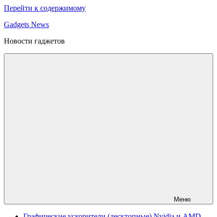
Перейти к содержимому
Gadgets News
Новости гаджетов
Меню
Графические ускорители (десктопные) Nvidia и AMD