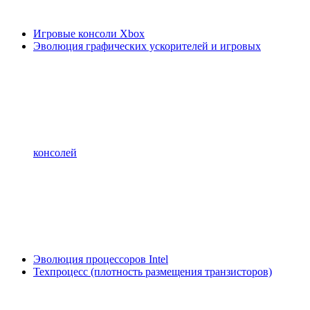
Игровые консоли Xbox
Эволюция графических ускорителей и игровых
консолей
Эволюция процессоров Intel
Техпроцесс (плотность размещения транзисторов)