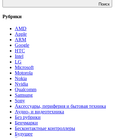
Поиск
Рубрики
AMD
Apple
ARM
Google
HTC
Intel
LG
Microsoft
Motorola
Nokia
Nvidia
Qualcomm
Samsung
Sony
Аксессуары, периферия и бытовая техника
Аудио- и видеотехника
Без рубрики
Бенчмарки
Бесконтактные контроллеры
Будущее