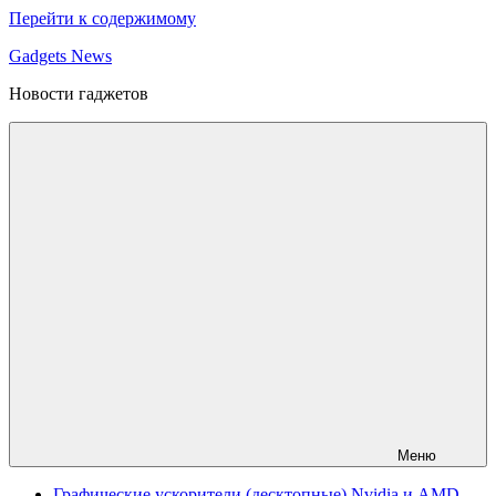
Перейти к содержимому
Gadgets News
Новости гаджетов
Меню
Графические ускорители (десктопные) Nvidia и AMD