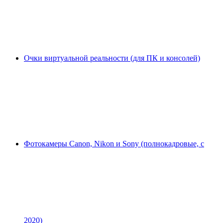
Очки виртуальной реальности (для ПК и консолей)
Фотокамеры Canon, Nikon и Sony (полнокадровые, с
2020)