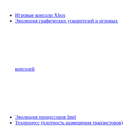
Игровые консоли Xbox
Эволюция графических ускорителей и игровых
консолей
Эволюция процессоров Intel
Техпроцесс (плотность размещения транзисторов)