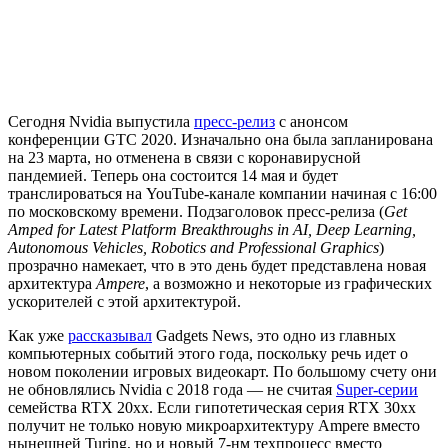
Сегодня Nvidia выпустила
пресс-релиз
с анонсом
конференции GTC 2020. Изначально она была запланирована
на 23 марта, но отменена в связи с коронавирусной
пандемией. Теперь она состоится 14 мая и будет
транслироваться на YouTube-канале компании начиная с 16:00
по московскому времени. Подзаголовок пресс-релиза (
Get
Amped for Latest Platform Breakthroughs in AI, Deep Learning,
Autonomous Vehicles, Robotics and Professional Graphics
)
прозрачно намекает, что в это день будет представлена новая
архитектура
Ampere
, а возможно и некоторые из графических
ускорителей с этой архитектурой.
Как уже
рассказывал
Gadgets News, это одно из главных
компьютерных событий этого года, поскольку речь идет о
новом поколении игровых видеокарт. По большому счету они
не обновлялись Nvidia с 2018 года — не считая
Super-серии
семейства RTX 20xx. Если гипотетическая серия RTX 30xx
получит не только новую микроархитектуру Ampere вместо
нынешней Turing, но и новый 7-нм техпроцесс вместо