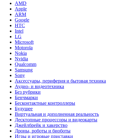
AMD
Apple
ARM
Google
HTC
Intel
LG
Microsoft
Motorola
Nokia
Nvidia
Qualcomm
Samsung
Sony
Аксессуары, периферия и бытовая техника
Аудио- и видеотехника
Без рубрики
Бенчмарки
Бесконтактные контроллеры
Будущее
Виртуальная и дополненная реальность
Десктопные процессоры и видеокарты
Джейлбрейк и хакерство
Дроны, роботы и биоботы
Игры и игровые приставки