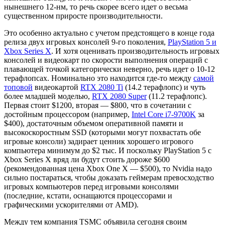
нынешнего 12-нм, то речь скорее всего идет о весьма
существенном приросте производительности.
Это особенно актуально с учетом предстоящего в конце года
релиза двух игровых консолей 9-го поколения,
PlayStation 5 и
Xbox Series X
. И хотя оценивать производительность игровых
консолей и видеокарт по скорости выполнения операций с
плавающей точкой категорически неверно, речь идет о 10-12
терафлопсах. Номинально это находится где-то между
самой
топовой
видеокартой
RTX 2080 Ti
(14.2 терафлопс) и чуть
более младшей моделью,
RTX 2080 Super
(11.2 терафлопс).
Первая стоит $1200, вторая — $800, что в сочетании с
достойным процессором (например,
Intel Core i7-9700K
за
$400), достаточным объемом оперативной памяти и
высокоскоростным SSD (которыми могут похвастать обе
игровые консоли) задирает ценник хорошего игрового
компьютера минимум до $2 тыс. И поскольку PlayStation 5 с
Xbox Series X вряд ли будут стоить дороже $600
(рекомендованная цена Xbox One X — $500), то Nvidia надо
сильно постараться, чтобы доказать геймерам превосходство
игровых компьютеров перед игровыми консолями
(последние, кстати, оснащаются процессорами и
графическими ускорителями от AMD).
Между тем компания TSMC объявила сегодня своим