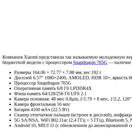
Компания Xiaomi представила так называемую молодежную ве
бюджетной модели с процессором
Snapdragon 765G
— наличие 5
Размеры 164.06 × 72.77 × 7.88 мм, вес 192 г
Дисплей 6.57″ 1080×2400, AMOLED, HDR 10+, яркость 60
Процессор Snapdragon 765G
Оперативная память 6/8 Гб LPDDR4X
Флеш-память 64/128/256 Гб UFS 2.1
Камера основная: 48 мпс 0.8μm, ƒ/1.79 + 8 мпс, ƒ/2.2, 120
Камера фронтальная 16 мпс
Батарея 4160 мАч (22.5 Вт)
Сканер отпечатков пальцев (встроен в дисплей), инфрак
5G SA/NSA, WiFi 802.11ac (2.4 ГГц + 5 ГГц), Bluetooth 5
Android 10, MIUI 11 (с обновлением до анонсированной с