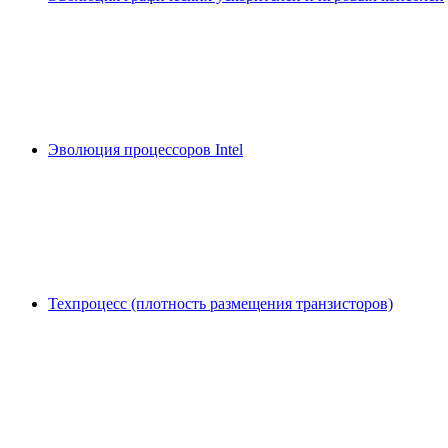
Эволюция процессоров Intel
Техпроцесс (плотность размещения транзисторов)