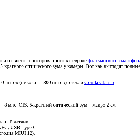
рсию своего анонсированного в феврале
флагманского смартфон
-кратного оптического зума у камеры. Вот как выглядят полные
0 нитов (пикова — 800 нитов), стекло
Gorilla Glass 5
° + 8 мпс, OIS, 5-кратный оптический зум + макро 2 см
расный датчик
, NFC, USB Type-C
егодня MIUI 12).