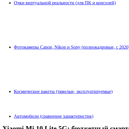
Очки виртуальной реальности (для ПК и консолей)
Фотокамеры Canon, Nikon и Sony (полнокадровые, с 2020
Космические ракеты (тяжелые, эксплуатируемые)
Автомобили (сравнение характеристик)
Xiaomi Mi 10 Lite 5G: бюджетный смар