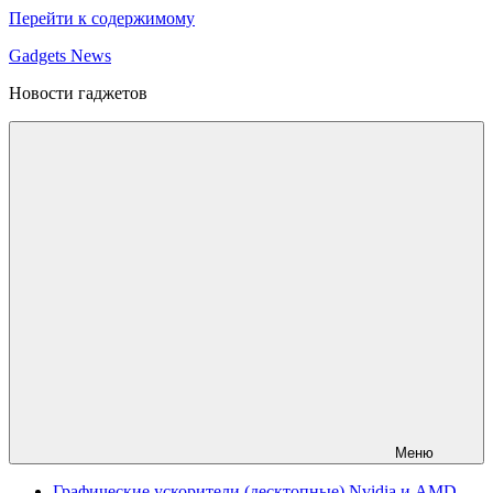
Перейти к содержимому
Gadgets News
Новости гаджетов
Меню
Графические ускорители (десктопные) Nvidia и AMD