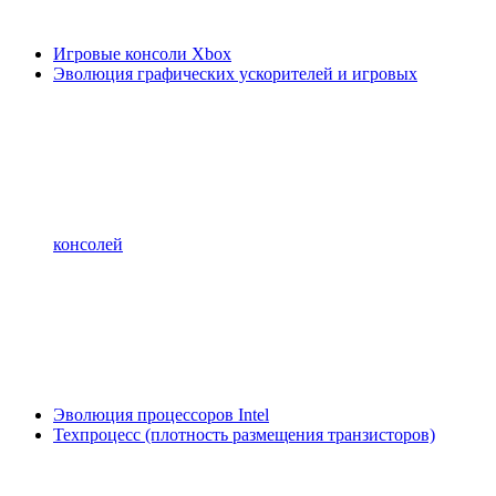
Игровые консоли Xbox
Эволюция графических ускорителей и игровых
консолей
Эволюция процессоров Intel
Техпроцесс (плотность размещения транзисторов)