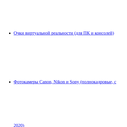
Очки виртуальной реальности (для ПК и консолей)
Фотокамеры Canon, Nikon и Sony (полнокадровые, с
2020)