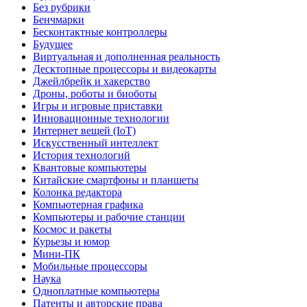
Без рубрики
Бенчмарки
Бесконтактные контроллеры
Будущее
Виртуальная и дополненная реальность
Десктопные процессоры и видеокарты
Джейлбрейк и хакерство
Дроны, роботы и биоботы
Игры и игровые приставки
Инновационные технологии
Интернет вещей (IoT)
Искусственный интеллект
История технологий
Квантовые компьютеры
Китайские смартфоны и планшеты
Колонка редактора
Компьютерная графика
Компьютеры и рабочие станции
Космос и ракеты
Курьезы и юмор
Мини-ПК
Мобильные процессоры
Наука
Одноплатные компьютеры
Патенты и авторские права