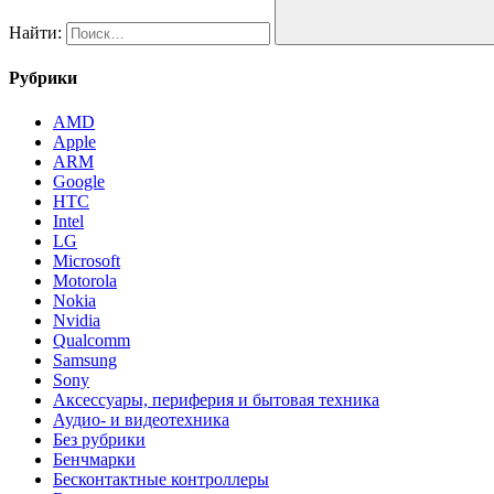
Найти:
Рубрики
AMD
Apple
ARM
Google
HTC
Intel
LG
Microsoft
Motorola
Nokia
Nvidia
Qualcomm
Samsung
Sony
Аксессуары, периферия и бытовая техника
Аудио- и видеотехника
Без рубрики
Бенчмарки
Бесконтактные контроллеры