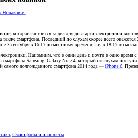
р Новакович
е, которое состоится за два дня до старта электронной выставк
 также смартфона. Последний по слухам скорее всего окажется 
е 3 сентября в 16:15 по местному времени, т.е. в 18:15 по моск
лектроники. Напомним, что в один день и почти в одно время с
о смартфона Samsung, Galaxy Note 4, который по слухам поступит
й самого долгожданного смартфона 2014 года —
iPhone 6
. Презе
итика
,
Смартфоны и планшеты