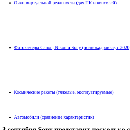
Очки виртуальной реальности (для ПК и консолей)
Фотокамеры Canon, Nikon и Sony (полнокадровые, с 2020
Космические ракеты (тяжелые, эксплуатируемые)
Автомобили (сравнение характеристик)
3 сентября Sony представит несколько 