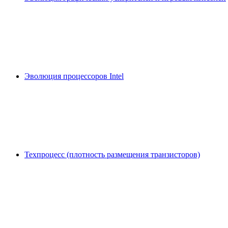
Эволюция процессоров Intel
Техпроцесс (плотность размещения транзисторов)