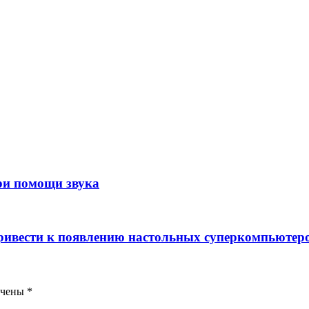
ри помощи звука
ривести к появлению настольных суперкомпьютер
ечены
*