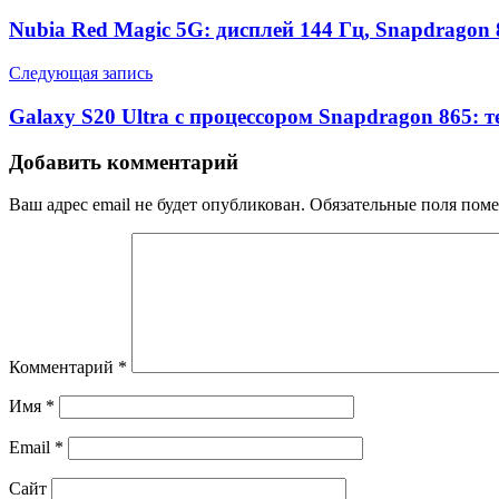
Nubia Red Magic 5G: дисплей 144 Гц, Snapdragon 
Следующая запись
Galaxy S20 Ultra с процессором Snapdragon 865: 
Добавить комментарий
Ваш адрес email не будет опубликован.
Обязательные поля пом
Комментарий
*
Имя
*
Email
*
Сайт