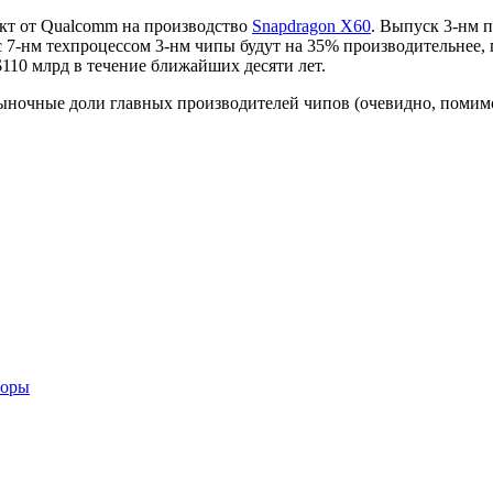
акт от Qualcomm на производство
Snapdragon X60
. Выпуск 3-нм 
с 7-нм техпроцессом 3-нм чипы будут на 35% производительнее,
110 млрд в течение ближайших десяти лет.
 рыночные доли главных производителей чипов (очевидно, помим
соры