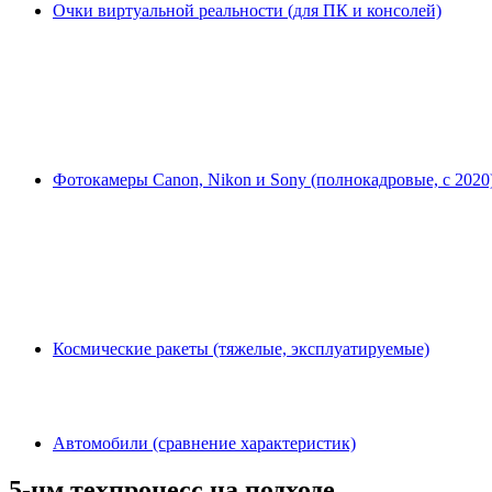
Очки виртуальной реальности (для ПК и консолей)
Фотокамеры Canon, Nikon и Sony (полнокадровые, с 2020
Космические ракеты (тяжелые, эксплуатируемые)
Автомобили (сравнение характеристик)
5-нм техпроцесс на подходе