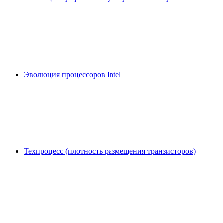
Эволюция процессоров Intel
Техпроцесс (плотность размещения транзисторов)