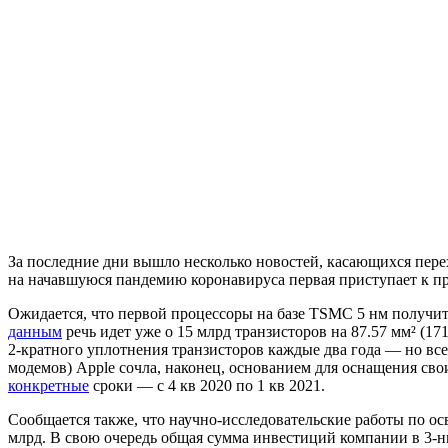
За последние дни вышло несколько новостей, касающихся пере
на начавшуюся пандемию коронавируса первая приступает к про
Ожидается, что первой процессоры на базе TSMC 5 нм получит
данным
речь идет уже о 15 млрд транзисторов на 87.57 мм² (1
2-кратного уплотнения транзисторов каждые два года — но вс
модемов) Apple сочла, наконец, основанием для оснащения сво
конкретные
сроки — с 4 кв 2020 по 1 кв 2021.
Сообщается также, что научно-исследовательские работы по о
млрд. В свою очередь общая сумма инвестиций компании в 3-н