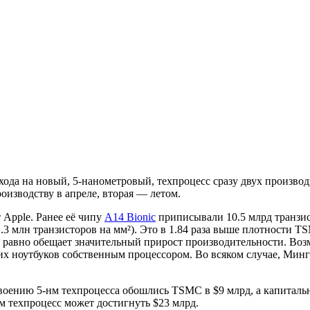
хода на новый, 5-нанометровый, техпроцесс сразу двух произв
изводству в апреле, вторая — летом.
 Apple. Ранее её чипу
A14 Bionic
приписывали 10.5 млрд транзис
71.3 млн транзисторов на мм²). Это в 1.84 раза выше плотности 
е равно обещает значительный прирост производительности. Воз
их ноутбуков собственным процессором. Во всяком случае, Минг
своению 5-нм техпроцесса обошлись TSMC в $9 млрд, а капиталь
м техпроцесс может достигнуть $23 млрд.