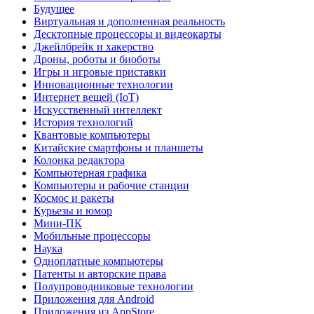
Будущее
Виртуальная и дополненная реальность
Десктопные процессоры и видеокарты
Джейлбрейк и хакерство
Дроны, роботы и биоботы
Игры и игровые приставки
Инновационные технологии
Интернет вещей (IoT)
Искусственный интеллект
История технологий
Квантовые компьютеры
Китайские смартфоны и планшеты
Колонка редактора
Компьютерная графика
Компьютеры и рабочие станции
Космос и ракеты
Курьезы и юмор
Мини-ПК
Мобильные процессоры
Наука
Одноплатные компьютеры
Патенты и авторские права
Полупроводниковые технологии
Приложения для Android
Приложения из AppStore