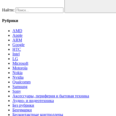
Найти:
Рубрики
AMD
Apple
ARM
Google
HTC
Intel
LG
Microsoft
Motorola
Nokia
Nvidia
Qualcomm
Samsung
Sony
Аксессуары, периферия и бытовая техника
Аудио- и видеотехника
Без рубрики
Бенчмарки
Бесконтактные контроллеры