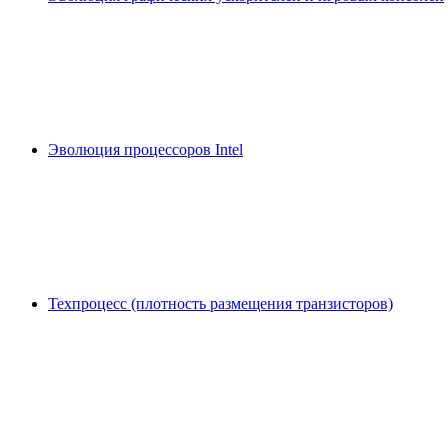
Эволюция процессоров Intel
Техпроцесс (плотность размещения транзисторов)