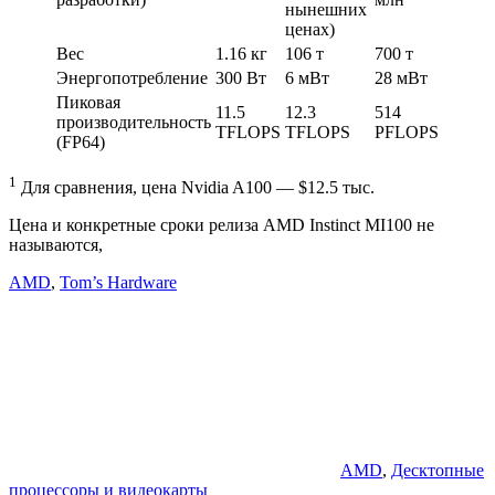
нынешних
ценах)
Вес
1.16 кг
106 т
700 т
Энергопотребление
300 Вт
6 мВт
28 мВт
Пиковая
11.5
12.3
514
производительность
TFLOPS
TFLOPS
PFLOPS
(FP64)
1
Для сравнения, цена Nvidia A100 — $12.5 тыс.
Цена и конкретные сроки релиза AMD Instinct MI100 не
называются,
AMD
,
Tom’s Hardware
AMD
,
Десктопные
процессоры и видеокарты