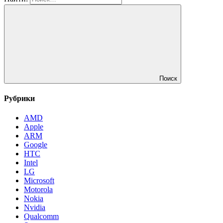
Поиск
Рубрики
AMD
Apple
ARM
Google
HTC
Intel
LG
Microsoft
Motorola
Nokia
Nvidia
Qualcomm