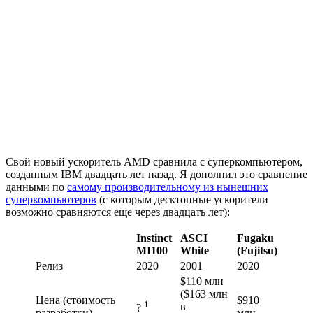
Свой новый ускоритель AMD сравнила с суперкомпьютером,
созданным IBM двадцать лет назад. Я дополнил это сравнение
данными по
самому производительному из нынешних
суперкомпьютеров
(с которым десктопные ускорители
возможно сравняются еще через двадцать лет):
Instinct
ASCI
Fugaku
MI100
White
(Fujitsu)
Релиз
2020
2001
2020
$110 млн
($163 млн
Цена (стоимость
$910
1
в
?
разработки)
млн