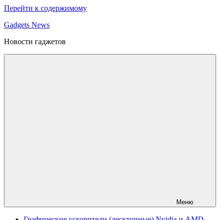
Перейти к содержимому
Gadgets News
Новости гаджетов
Меню
Графические ускорители (десктопные) Nvidia и AMD