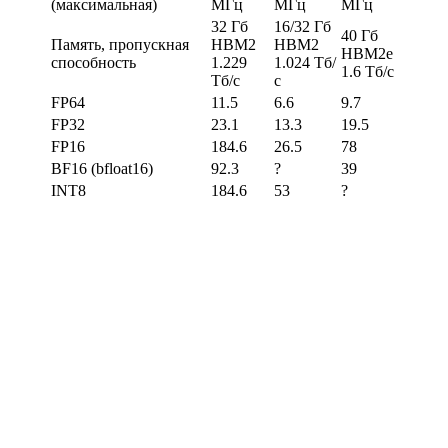
(максимальная)
МГц
МГц
МГц
32 Гб
16/32 Гб
40 Гб
Память, пропускная
HBM2
HBM2
HBM2e
способность
1.229
1.024 Тб/
1.6 Тб/с
Тб/с
с
FP64
11.5
6.6
9.7
FP32
23.1
13.3
19.5
FP16
184.6
26.5
78
BF16 (bfloat16)
92.3
?
39
INT8
184.6
53
?