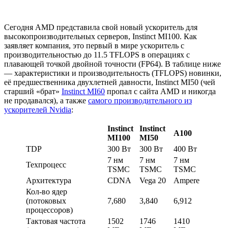
Сегодня AMD представила свой новый ускоритель для
высокопроизводительных серверов, Instinct MI100. Как
заявляет компания, это первый в мире ускоритель с
производительностью до 11.5 TFLOPS в операциях с
плавающей точкой двойной точности (FP64). В таблице ниже
— характеристики и производительность (TFLOPS) новинки,
её предшественника двухлетней давности, Instinct MI50 (чей
старший «брат»
Instinct MI60
пропал с сайта AMD и никогда
не продавался), а также
самого производительного из
ускорителей Nvidia
:
Instinct
Instinct
A100
MI100
MI50
TDP
300 Вт
300 Вт
400 Вт
7 нм
7 нм
7 нм
Техпроцесс
TSMC
TSMC
TSMC
Архитектура
CDNA
Vega 20
Ampere
Кол-во ядер
(потоковых
7,680
3,840
6,912
процессоров)
Тактовая частота
1502
1746
1410