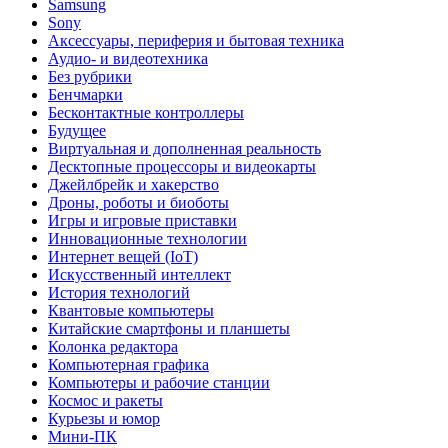
Samsung
Sony
Аксессуары, периферия и бытовая техника
Аудио- и видеотехника
Без рубрики
Бенчмарки
Бесконтактные контроллеры
Будущее
Виртуальная и дополненная реальность
Десктопные процессоры и видеокарты
Джейлбрейк и хакерство
Дроны, роботы и биоботы
Игры и игровые приставки
Инновационные технологии
Интернет вещей (IoT)
Искусственный интеллект
История технологий
Квантовые компьютеры
Китайские смартфоны и планшеты
Колонка редактора
Компьютерная графика
Компьютеры и рабочие станции
Космос и ракеты
Курьезы и юмор
Мини-ПК