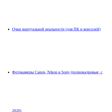
Очки виртуальной реальности (для ПК и консолей)
Фотокамеры Canon, Nikon и Sony (полнокадровые, с
2020)