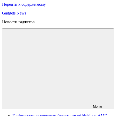
Перейти к содержимому
Gadgets News
Новости гаджетов
Меню
Графические ускорители (десктопные) Nvidia и AMD