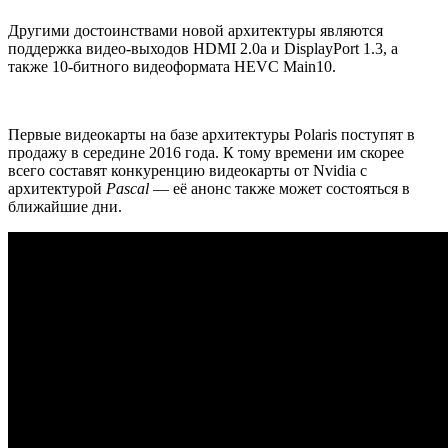
Другими достоинствами новой архитектуры являются
поддержка видео-выходов HDMI 2.0a и DisplayPort 1.3, а
также 10-битного видеоформата HEVC Main10.
Первые видеокарты на базе архитектуры Polaris поступят в
продажу в середине 2016 года. К тому времени им скорее
всего составят конкуренцию видеокарты от Nvidia с
архитектурой
Pascal
— её анонс также может состояться в
ближайшие дни.