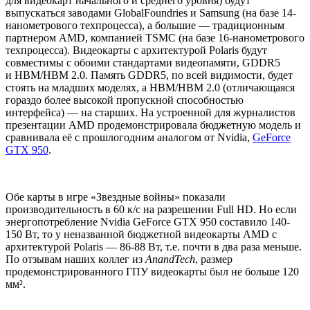
для видеокарт начального и среднего уровня) будут
выпускаться заводами GlobalFoundries и Samsung (на базе 14-
нанометрового техпроцесса), а большие — традиционным
партнером AMD, компанией TSMC (на базе 16-нанометрового
техпроцесса). Видеокарты с архитектурой Polaris будут
совместимы с обоими стандартами видеопамяти, GDDR5
и HBM/HBM 2.0. Память GDDR5, по всей видимости, будет
стоять на младших моделях, а HBM/HBM 2.0 (отличающаяся
гораздо более высокой пропускной способностью
интерфейса) — на старших. На устроенной для журналистов
презентации AMD продемонстрировала бюджетную модель и
сравнивала её с прошлогодним аналогом от Nvidia,
GeForce
GTX 950
.
Обе карты в игре «Звездные войны» показали
производительность в 60 к/с на разрешении Full HD. Но если
энергопотребление Nvidia GeForce GTX 950 составило 140-
150 Вт, то у неназванной бюджетной видеокарты AMD с
архитектурой Polaris — 86-88 Вт, т.е. почти в два раза меньше.
По отзывам наших коллег из
AnandTech
, размер
продемонстрированного ГПУ видеокарты был не больше 120
мм².