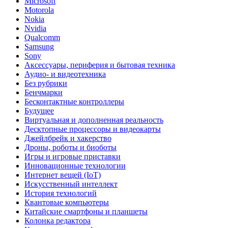
Microsoft
Motorola
Nokia
Nvidia
Qualcomm
Samsung
Sony
Аксессуары, периферия и бытовая техника
Аудио- и видеотехника
Без рубрики
Бенчмарки
Бесконтактные контроллеры
Будущее
Виртуальная и дополненная реальность
Десктопные процессоры и видеокарты
Джейлбрейк и хакерство
Дроны, роботы и биоботы
Игры и игровые приставки
Инновационные технологии
Интернет вещей (IoT)
Искусственный интеллект
История технологий
Квантовые компьютеры
Китайские смартфоны и планшеты
Колонка редактора