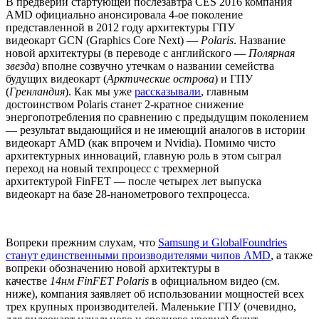
В предверии стартующей послезавтра CES 2016 компания
AMD официально анонсировала 4-ое поколение
представленной в 2012 году архитектуры ГПУ
видеокарт GCN (Graphics Core Next) —
Polaris
. Название
новой архитектуры (в переводе с английского —
Полярная
звезда
) вполне созвучно утечкам о названии семейства
будущих видеокарт (
Арктические острова
) и ГПУ
(
Гренландия
). Как мы уже
рассказывали
, главным
достоинством Polaris станет 2-кратное снижение
энергопотребления по сравнению с предыдущим поколением
— результат выдающийся и не имеющий аналогов в истории
видеокарт AMD (как впрочем и Nvidia). Помимо чисто
архитектурных инноваций, главную роль в этом сыграл
переход на новый техпроцесс с трехмерной
архитектурой FinFET — после четырех лет выпуска
видеокарт на базе 28-нанометрового техпроцесса.
Вопреки прежним слухам, что
Samsung и GlobalFoundries
станут единственными производителями чипов AMD
, а также
вопреки обозначению новой архитектуры в
качестве
14нм FinFET Polaris
в официальном видео (см.
ниже), компания заявляет об использовании мощностей всех
трех крупных производителей. Маленькие ГПУ (очевидно,