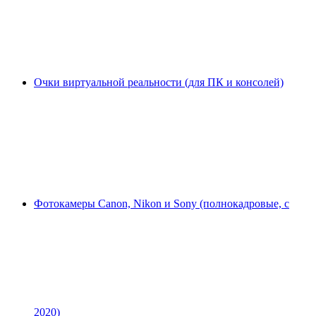
Очки виртуальной реальности (для ПК и консолей)
Фотокамеры Canon, Nikon и Sony (полнокадровые, с
2020)