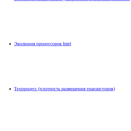
Эволюция процессоров Intel
Техпроцесс (плотность размещения транзисторов)