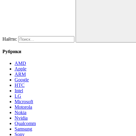
Найти:
Рубрики
AMD
Apple
ARM
Google
HTC
Intel
LG
Microsoft
Motorola
Nokia
Nvidia
Qualcomm
Samsung
Sony