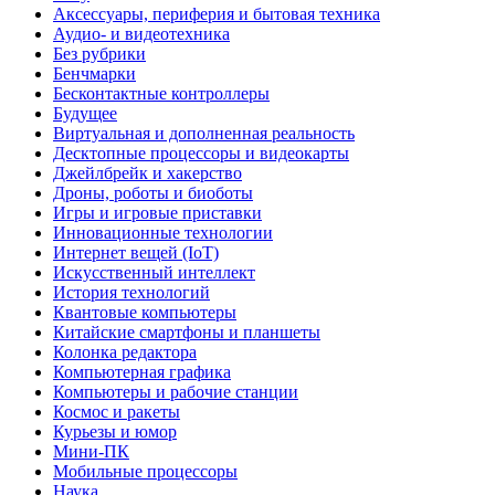
Аксессуары, периферия и бытовая техника
Аудио- и видеотехника
Без рубрики
Бенчмарки
Бесконтактные контроллеры
Будущее
Виртуальная и дополненная реальность
Десктопные процессоры и видеокарты
Джейлбрейк и хакерство
Дроны, роботы и биоботы
Игры и игровые приставки
Инновационные технологии
Интернет вещей (IoT)
Искусственный интеллект
История технологий
Квантовые компьютеры
Китайские смартфоны и планшеты
Колонка редактора
Компьютерная графика
Компьютеры и рабочие станции
Космос и ракеты
Курьезы и юмор
Мини-ПК
Мобильные процессоры
Наука