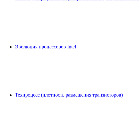
Эволюция процессоров Intel
Техпроцесс (плотность размещения транзисторов)