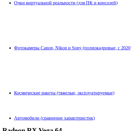
Очки виртуальной реальности (для ПК и консолей)
Фотокамеры Canon, Nikon и Sony (полнокадровые, с 2020
Космические ракеты (тяжелые, эксплуатируемые)
Автомобили (сравнение характеристик)
Radeon RX Vega 64