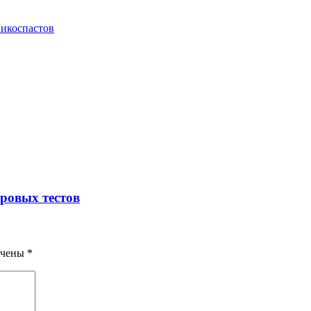
икоспастов
гровых тестов
ечены
*