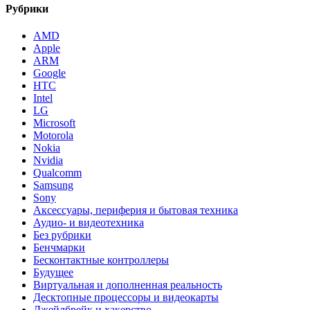
Рубрики
AMD
Apple
ARM
Google
HTC
Intel
LG
Microsoft
Motorola
Nokia
Nvidia
Qualcomm
Samsung
Sony
Аксессуары, периферия и бытовая техника
Аудио- и видеотехника
Без рубрики
Бенчмарки
Бесконтактные контроллеры
Будущее
Виртуальная и дополненная реальность
Десктопные процессоры и видеокарты
Джейлбрейк и хакерство