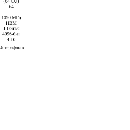
(64 CU)
64
1050 МГц
HBM
1 Гбит/с
4096-бит
4 Гб
.6 терафлопс