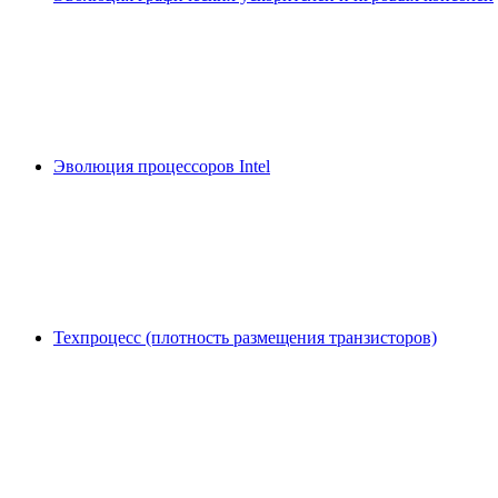
Эволюция процессоров Intel
Техпроцесс (плотность размещения транзисторов)