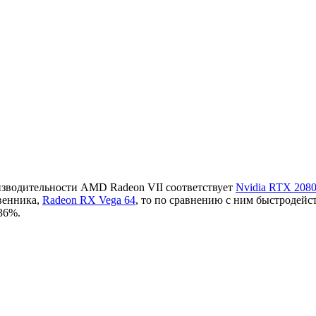
изводительности AMD Radeon VII соответствует
Nvidia RTX 208
твенника,
Radeon RX Vega 64
, то по сравнению с ним быстродейст
36%.