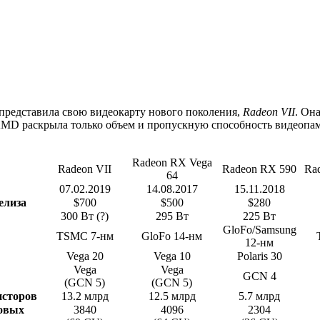
представила свою видеокарту нового поколения,
Radeon VII
. Он
AMD раскрыла только объем и пропускную способность видеопамя
Radeon RX Vega
Radeon VII
Radeon RX 590
Ra
64
07.02.2019
14.08.2017
15.11.2018
елиза
$700
$500
$280
300 Вт (?)
295 Вт
225 Вт
GloFo/Samsung
TSMC 7-нм
GloFo 14-нм
12-нм
Vega 20
Vega 10
Polaris 30
Vega
Vega
GCN 4
(GCN 5)
(GCN 5)
исторов
13.2 млрд
12.5 млрд
5.7 млрд
ковых
3840
4096
2304