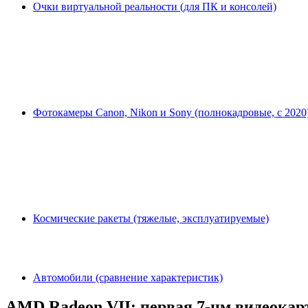
Очки виртуальной реальности (для ПК и консолей)
Фотокамеры Canon, Nikon и Sony (полнокадровые, с 2020
Космические ракеты (тяжелые, эксплуатируемые)
Автомобили (сравнение характеристик)
AMD Radeon VII: первая 7-нм видеокарт