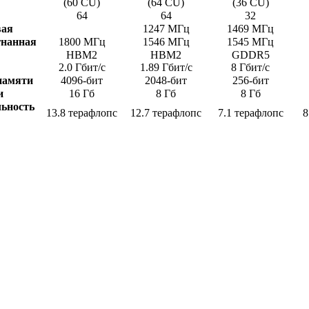
(60 CU)
(64 CU)
(36 CU)
64
64
32
вая
1247 МГц
1469 МГц
гнанная
1800 МГц
1546 МГц
1545 МГц
HBM2
HBM2
GDDR5
2.0 Гбит/с
1.89 Гбит/с
8 Гбит/с
памяти
4096-бит
2048-бит
256-бит
и
16 Гб
8 Гб
8 Гб
ьность
13.8 терафлопс
12.7 терафлопс
7.1 терафлопс
8