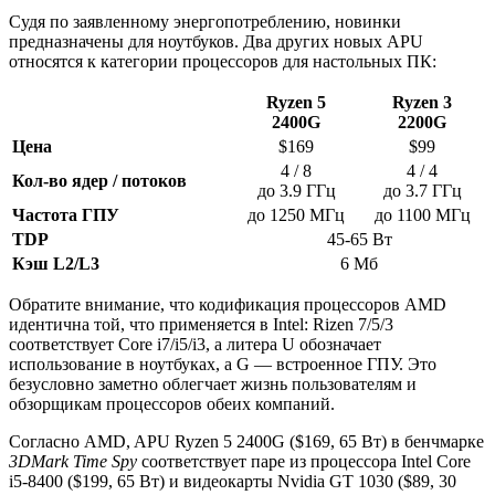
Судя по заявленному энергопотреблению, новинки
предназначены для ноутбуков. Два других новых APU
относятся к категории процессоров для настольных ПК:
Ryzen 5
Ryzen 3
2400G
2200G
Цена
$169
$99
4 / 8
4 / 4
Кол-во ядер / потоков
до 3.9 ГГц
до 3.7 ГГц
Частота ГПУ
до 1250 МГц
до 1100 МГц
TDP
45-65 Вт
Кэш L2/L3
6 Мб
Обратите внимание, что кодификация процессоров AMD
идентична той, что применяется в Intel: Rizen 7/5/3
соответствует Core i7/i5/i3, а литера U обозначает
использование в ноутбуках, а G — встроенное ГПУ. Это
безусловно заметно облегчает жизнь пользователям и
обзорщикам процессоров обеих компаний.
Согласно AMD, APU Ryzen 5 2400G ($169, 65 Вт) в бенчмарке
3DMark Time Spy
соответствует паре из процессора Intel Core
i5-8400 ($199, 65 Вт) и видеокарты Nvidia GT 1030 ($89, 30