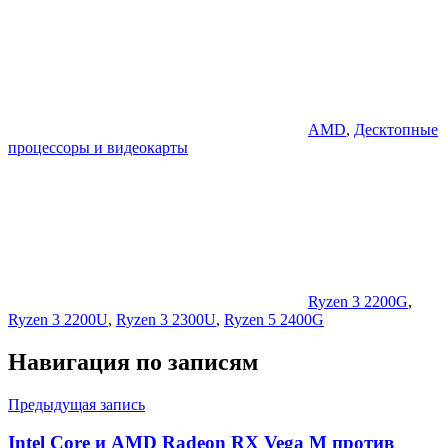
AMD
,
Десктопные
процессоры и видеокарты
Ryzen 3 2200G
,
Ryzen 3 2200U
,
Ryzen 3 2300U
,
Ryzen 5 2400G
Навигация по записям
Предыдущая запись
Intel Core и AMD Radeon RX Vega M против