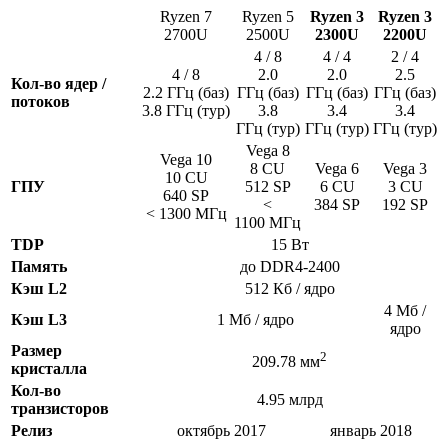
Ryzen 7
Ryzen 5
Ryzen 3
Ryzen 3
2700U
2500U
2300U
2200U
4 / 8
4 / 4
2 / 4
4 / 8
2.0
2.0
2.5
Кол-во ядер /
2.2 ГГц (баз)
ГГц (баз)
ГГц (баз)
ГГц (баз)
потоков
3.8 ГГц (тур)
3.8
3.4
3.4
ГГц (тур)
ГГц (тур)
ГГц (тур)
Vega 8
Vega 10
8 CU
Vega 6
Vega 3
10 CU
ГПУ
512 SP
6 CU
3 CU
640 SP
<
384 SP
192 SP
< 1300 МГц
1100 МГц
TDP
15 Вт
Память
до DDR4-2400
Кэш L2
512 Кб / ядро
4 Мб /
Кэш L3
1 Мб / ядро
ядро
Размер
2
209.78 мм
кристалла
Кол-во
4.95 млрд
транзисторов
Релиз
октябрь 2017
январь 2018