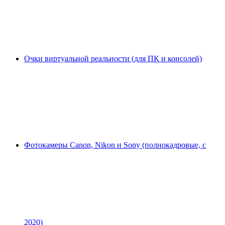
Очки виртуальной реальности (для ПК и консолей)
Фотокамеры Canon, Nikon и Sony (полнокадровые, с
2020)