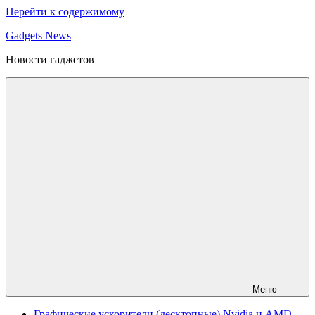
Перейти к содержимому
Gadgets News
Новости гаджетов
Меню
Графические ускорители (десктопные) Nvidia и AMD