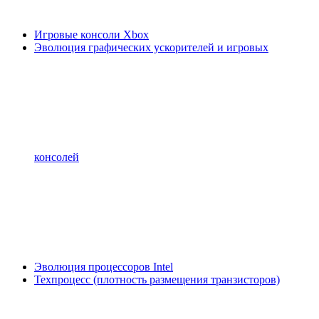
Игровые консоли Xbox
Эволюция графических ускорителей и игровых
консолей
Эволюция процессоров Intel
Техпроцесс (плотность размещения транзисторов)