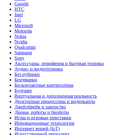
Google
HTC
Intel
LG
Microsoft
Motorola
Nokia
Nvidia
Qualcomm
Samsung
Sony
Аксессуары, периферия и бытовая техника
Аудио- и видеотехника
Без рубрики
Бенчмарки
Бесконтактные контроллеры
Будущее
Виртуальная и дополненная реальность
Десктопные процессоры и видеокарты
Джейлбрейк и хакерство
Дроны, роботы и биоботы
Игры и игровые приставки
Инновационные технологии
Интернет вещей (IoT)
Искусственный интеллект