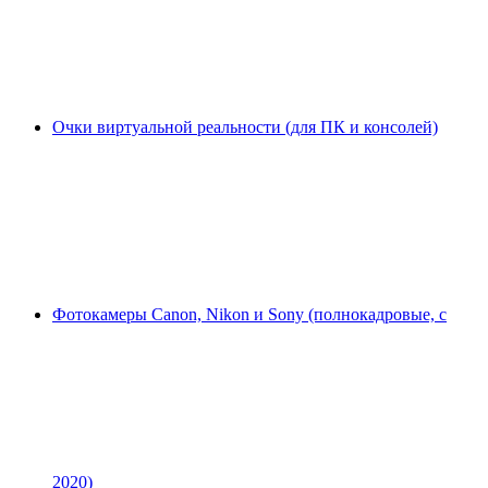
Очки виртуальной реальности (для ПК и консолей)
Фотокамеры Canon, Nikon и Sony (полнокадровые, с
2020)