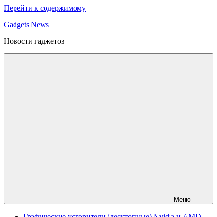
Перейти к содержимому
Gadgets News
Новости гаджетов
Меню
Графические ускорители (десктопные) Nvidia и AMD