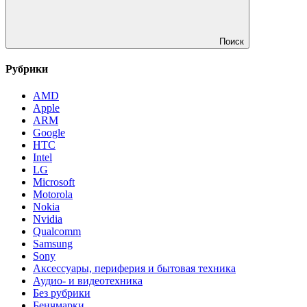
Поиск
Рубрики
AMD
Apple
ARM
Google
HTC
Intel
LG
Microsoft
Motorola
Nokia
Nvidia
Qualcomm
Samsung
Sony
Аксессуары, периферия и бытовая техника
Аудио- и видеотехника
Без рубрики
Бенчмарки