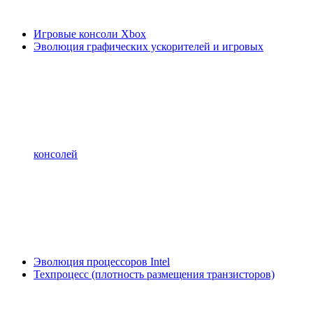
Игровые консоли Xbox
Эволюция графических ускорителей и игровых
консолей
Эволюция процессоров Intel
Техпроцесс (плотность размещения транзисторов)