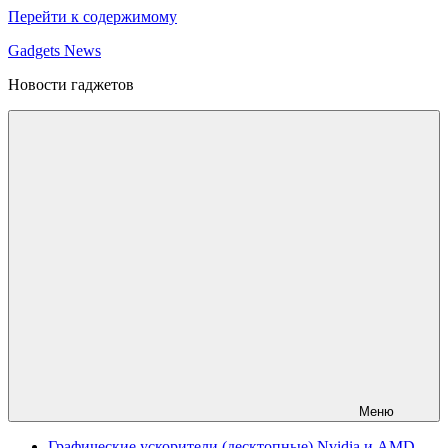
Перейти к содержимому
Gadgets News
Новости гаджетов
Меню
Графические ускорители (десктопные) Nvidia и AMD