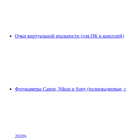
Очки виртуальной реальности (для ПК и консолей)
Фотокамеры Canon, Nikon и Sony (полнокадровые, с
2020)