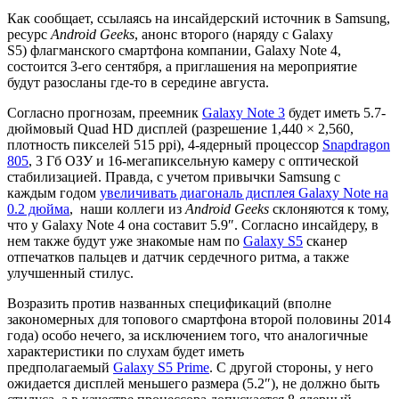
Как сообщает, ссылаясь на инсайдерский источник в Samsung,
ресурс
Android Geeks
, анонс второго (наряду с Galaxy
S5) флагманского смартфона компании, Galaxy Note 4,
состоится 3-его сентября, а приглашения на мероприятие
будут разосланы где-то в середине августа.
Согласно прогнозам, преемник
Galaxy Note 3
будет иметь 5.7-
дюймовый Quad HD дисплей (разрешение 1,440 × 2,560,
плотность пикселей 515 ppi), 4-ядерный процессор
Snapdragon
805
, 3 Гб ОЗУ и 16-мегапиксельную камеру с оптической
стабилизацией. Правда, с учетом привычки Samsung с
каждым годом
увеличивать диагональ дисплея Galaxy Note на
0.2 дюйма
, наши коллеги из
Android Geeks
склоняются к тому,
что у Galaxy Note 4 она составит 5.9″. Согласно инсайдеру, в
нем также будут уже знакомые нам по
Galaxy S5
сканер
отпечатков пальцев и датчик сердечного ритма, а также
улучшенный стилус.
Возразить против названных спецификаций (вполне
закономерных для топового смартфона второй половины 2014
года) особо нечего, за исключением того, что аналогичные
характеристики по слухам будет иметь
предполагаемый
Galaxy S5 Prime
. С другой стороны, у него
ожидается дисплей меньшего размера (5.2″), не должно быть