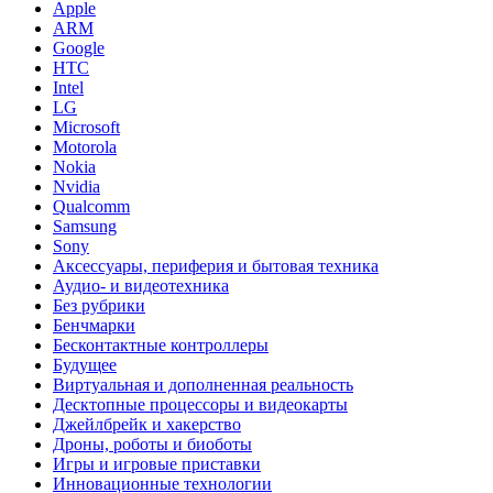
Apple
ARM
Google
HTC
Intel
LG
Microsoft
Motorola
Nokia
Nvidia
Qualcomm
Samsung
Sony
Аксессуары, периферия и бытовая техника
Аудио- и видеотехника
Без рубрики
Бенчмарки
Бесконтактные контроллеры
Будущее
Виртуальная и дополненная реальность
Десктопные процессоры и видеокарты
Джейлбрейк и хакерство
Дроны, роботы и биоботы
Игры и игровые приставки
Инновационные технологии