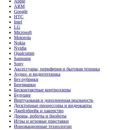
Apple
ARM
Google
HTC
Intel
LG
Microsoft
Motorola
Nokia
Nvidia
Qualcomm
Samsung
Sony
Аксессуары, периферия и бытовая техника
Аудио- и видеотехника
Без рубрики
Бенчмарки
Бесконтактные контроллеры
Будущее
Виртуальная и дополненная реальность
Десктопные процессоры и видеокарты
Джейлбрейк и хакерство
Дроны, роботы и биоботы
Игры и игровые приставки
Инновационные технологии