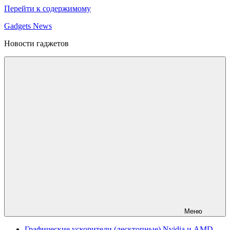
Перейти к содержимому
Gadgets News
Новости гаджетов
Меню
Графические ускорители (десктопные) Nvidia и AMD