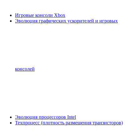
Игровые консоли Xbox
Эволюция графических ускорителей и игровых
консолей
Эволюция процессоров Intel
Техпроцесс (плотность размещения транзисторов)