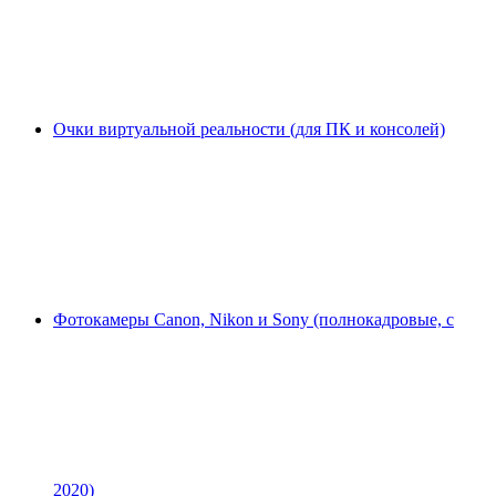
Очки виртуальной реальности (для ПК и консолей)
Фотокамеры Canon, Nikon и Sony (полнокадровые, с
2020)