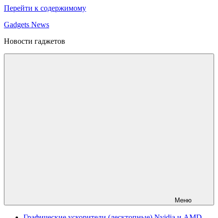
Перейти к содержимому
Gadgets News
Новости гаджетов
Меню
Графические ускорители (десктопные) Nvidia и AMD