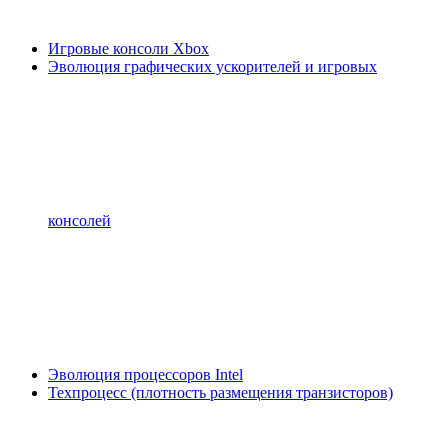
Игровые консоли Xbox
Эволюция графических ускорителей и игровых
консолей
Эволюция процессоров Intel
Техпроцесс (плотность размещения транзисторов)