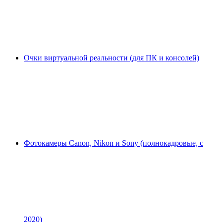
Очки виртуальной реальности (для ПК и консолей)
Фотокамеры Canon, Nikon и Sony (полнокадровые, с
2020)