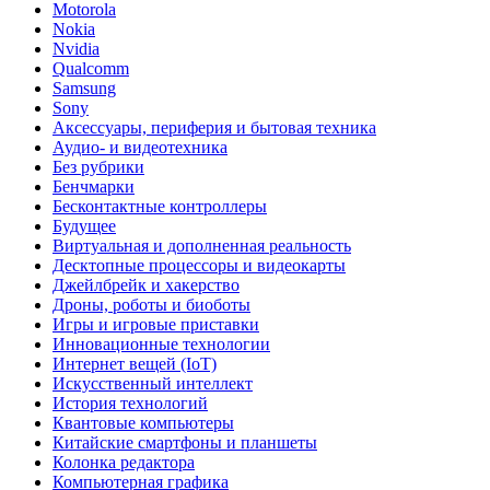
Motorola
Nokia
Nvidia
Qualcomm
Samsung
Sony
Аксессуары, периферия и бытовая техника
Аудио- и видеотехника
Без рубрики
Бенчмарки
Бесконтактные контроллеры
Будущее
Виртуальная и дополненная реальность
Десктопные процессоры и видеокарты
Джейлбрейк и хакерство
Дроны, роботы и биоботы
Игры и игровые приставки
Инновационные технологии
Интернет вещей (IoT)
Искусственный интеллект
История технологий
Квантовые компьютеры
Китайские смартфоны и планшеты
Колонка редактора
Компьютерная графика