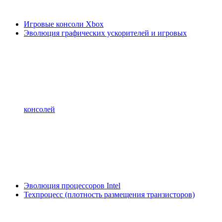
Игровые консоли Xbox
Эволюция графических ускорителей и игровых
консолей
Эволюция процессоров Intel
Техпроцесс (плотность размещения транзисторов)