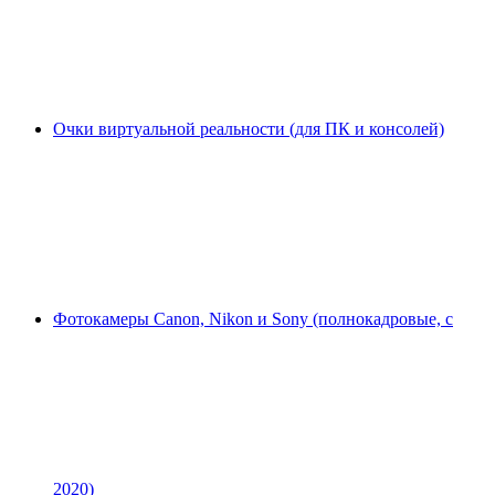
Очки виртуальной реальности (для ПК и консолей)
Фотокамеры Canon, Nikon и Sony (полнокадровые, с
2020)