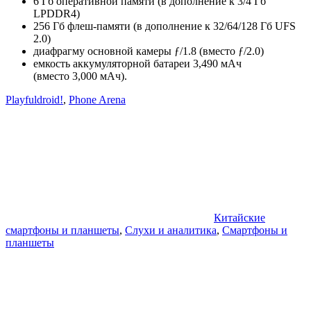
6 Гб оперативной памяти (в дополнение к 3/4 Гб
LPDDR4)
256 Гб флеш-памяти (в дополнение к 32/64/128 Гб UFS
2.0)
диафрагму основной камеры ƒ/1.8 (вместо ƒ/2.0)
емкость аккумуляторной батареи 3,490 мАч
(вместо 3,000 мАч).
Playfuldroid!
,
Phone Arena
Китайские
смартфоны и планшеты
,
Слухи и аналитика
,
Смартфоны и
планшеты