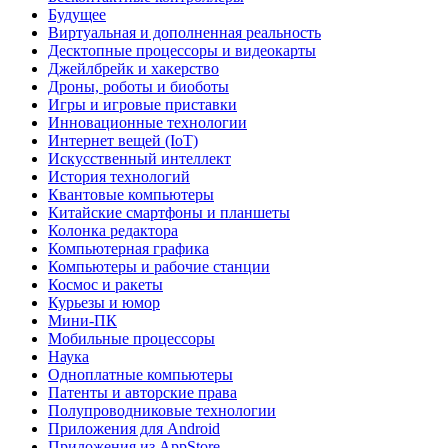
Будущее
Виртуальная и дополненная реальность
Десктопные процессоры и видеокарты
Джейлбрейк и хакерство
Дроны, роботы и биоботы
Игры и игровые приставки
Инновационные технологии
Интернет вещей (IoT)
Искусственный интеллект
История технологий
Квантовые компьютеры
Китайские смартфоны и планшеты
Колонка редактора
Компьютерная графика
Компьютеры и рабочие станции
Космос и ракеты
Курьезы и юмор
Мини-ПК
Мобильные процессоры
Наука
Одноплатные компьютеры
Патенты и авторские права
Полупроводниковые технологии
Приложения для Android
Приложения из AppStore