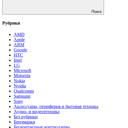
Поиск
Рубрики
AMD
Apple
ARM
Google
HTC
Intel
LG
Microsoft
Motorola
Nokia
Nvidia
Qualcomm
Samsung
Sony
Аксессуары, периферия и бытовая техника
Аудио- и видеотехника
Без рубрики
Бенчмарки
Бесконтактные контроллеры