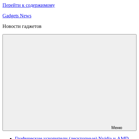
Перейти к содержимому
Gadgets News
Новости гаджетов
Меню
Графические ускорители (десктопные) Nvidia и AMD