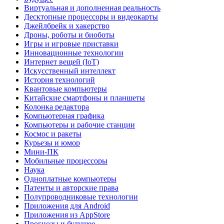
Виртуальная и дополненная реальность
Десктопные процессоры и видеокарты
Джейлбрейк и хакерство
Дроны, роботы и биоботы
Игры и игровые приставки
Инновационные технологии
Интернет вещей (IoT)
Искусственный интеллект
История технологий
Квантовые компьютеры
Китайские смартфоны и планшеты
Колонка редактора
Компьютерная графика
Компьютеры и рабочие станции
Космос и ракеты
Курьезы и юмор
Мини-ПК
Мобильные процессоры
Наука
Одноплатные компьютеры
Патенты и авторские права
Полупроводниковые технологии
Приложения для Android
Приложения из AppStore
Прогнозы и будущее