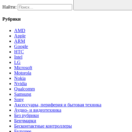
Найти:
Рубрики
AMD
Apple
ARM
Google
HTC
Intel
LG
Microsoft
Motorola
Nokia
Nvidia
Qualcomm
Samsung
Sony
Аксессуары, периферия и бытовая техника
Аудио- и видеотехника
Без рубрики
Бенчмарки
Бесконтактные контроллеры
Будущее