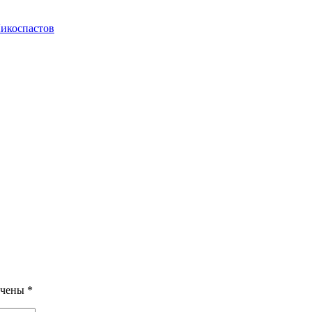
икоспастов
ечены
*