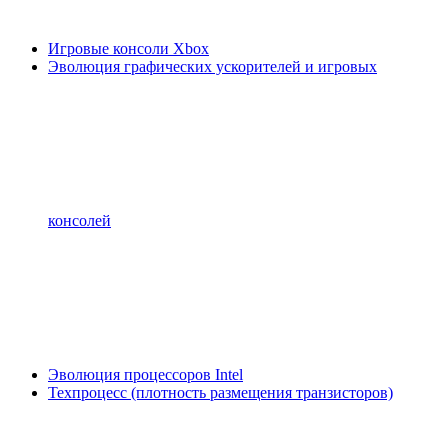
Игровые консоли Xbox
Эволюция графических ускорителей и игровых
консолей
Эволюция процессоров Intel
Техпроцесс (плотность размещения транзисторов)