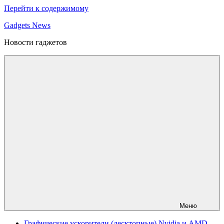
Перейти к содержимому
Gadgets News
Новости гаджетов
Меню
Графические ускорители (десктопные) Nvidia и AMD