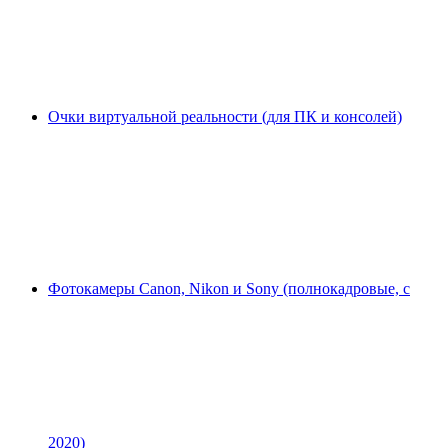
Очки виртуальной реальности (для ПК и консолей)
Фотокамеры Canon, Nikon и Sony (полнокадровые, с
2020)