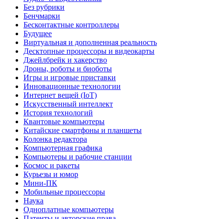
Без рубрики
Бенчмарки
Бесконтактные контроллеры
Будущее
Виртуальная и дополненная реальность
Десктопные процессоры и видеокарты
Джейлбрейк и хакерство
Дроны, роботы и биоботы
Игры и игровые приставки
Инновационные технологии
Интернет вещей (IoT)
Искусственный интеллект
История технологий
Квантовые компьютеры
Китайские смартфоны и планшеты
Колонка редактора
Компьютерная графика
Компьютеры и рабочие станции
Космос и ракеты
Курьезы и юмор
Мини-ПК
Мобильные процессоры
Наука
Одноплатные компьютеры
Патенты и авторские права