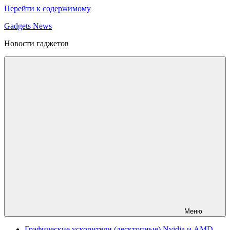
Перейти к содержимому
Gadgets News
Новости гаджетов
Меню
Графические ускорители (десктопные) Nvidia и AMD