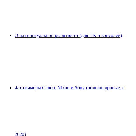
Очки виртуальной реальности (для ПК и консолей)
Фотокамеры Canon, Nikon и Sony (полнокадровые, с
2020)