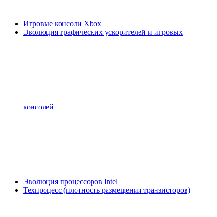
Игровые консоли Xbox
Эволюция графических ускорителей и игровых
консолей
Эволюция процессоров Intel
Техпроцесс (плотность размещения транзисторов)