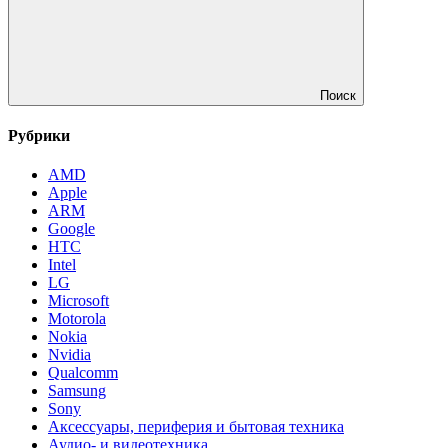
Поиск
Рубрики
AMD
Apple
ARM
Google
HTC
Intel
LG
Microsoft
Motorola
Nokia
Nvidia
Qualcomm
Samsung
Sony
Аксессуары, периферия и бытовая техника
Аудио- и видеотехника