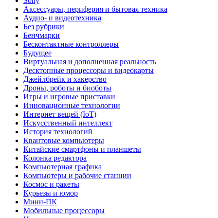
Sony
Аксессуары, периферия и бытовая техника
Аудио- и видеотехника
Без рубрики
Бенчмарки
Бесконтактные контроллеры
Будущее
Виртуальная и дополненная реальность
Десктопные процессоры и видеокарты
Джейлбрейк и хакерство
Дроны, роботы и биоботы
Игры и игровые приставки
Инновационные технологии
Интернет вещей (IoT)
Искусственный интеллект
История технологий
Квантовые компьютеры
Китайские смартфоны и планшеты
Колонка редактора
Компьютерная графика
Компьютеры и рабочие станции
Космос и ракеты
Курьезы и юмор
Мини-ПК
Мобильные процессоры