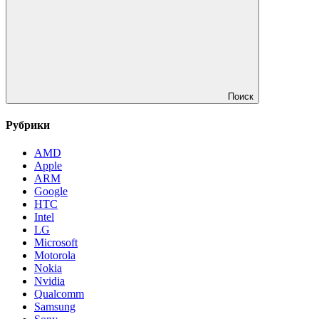
Поиск
Рубрики
AMD
Apple
ARM
Google
HTC
Intel
LG
Microsoft
Motorola
Nokia
Nvidia
Qualcomm
Samsung