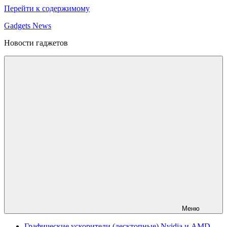
Перейти к содержимому
Gadgets News
Новости гаджетов
Меню
Графические ускорители (десктопные) Nvidia и AMD