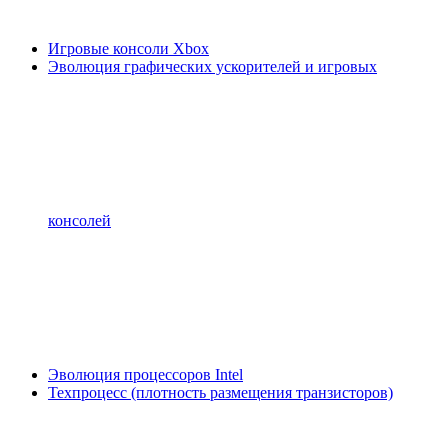
Игровые консоли Xbox
Эволюция графических ускорителей и игровых
консолей
Эволюция процессоров Intel
Техпроцесс (плотность размещения транзисторов)