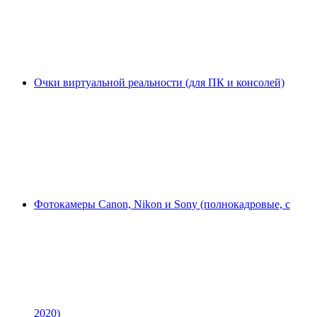
Очки виртуальной реальности (для ПК и консолей)
Фотокамеры Canon, Nikon и Sony (полнокадровые, с
2020)