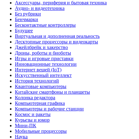
Аксессуары, периферия и бытовая техника
Аудио- и видеотехника
Без рубрики
Бенчмарки
Бесконтактные контроллеры
Будущее
Виртуальная и дополненная реальность
Десктопные процессоры и видеокарты
Джейлбрейк и хакерство
Дроны, роботы и биоботы
Игры и игровые приставки
Инновационные технологии
Интернет вещей (IoT)
Искусственный интеллект
История технологий
Квантовые компьютеры
Китайские смартфоны и планшеты
Колонка редактора
Компьютерная графика
Компьютеры и рабочие станции
Космос и ракеты
Курьезы и юмор
Мини-ПК
Мобильные процессоры
Наука