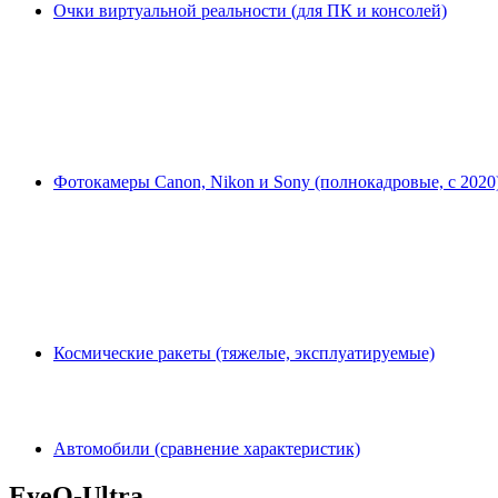
Очки виртуальной реальности (для ПК и консолей)
Фотокамеры Canon, Nikon и Sony (полнокадровые, с 2020
Космические ракеты (тяжелые, эксплуатируемые)
Автомобили (сравнение характеристик)
EyeQ-Ultra