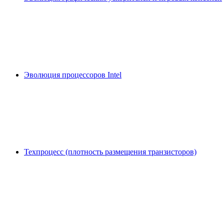
Эволюция процессоров Intel
Техпроцесс (плотность размещения транзисторов)