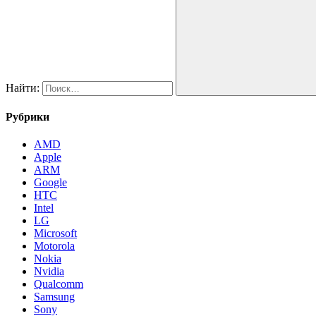
Найти:
Рубрики
AMD
Apple
ARM
Google
HTC
Intel
LG
Microsoft
Motorola
Nokia
Nvidia
Qualcomm
Samsung
Sony