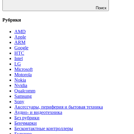
Поиск
Рубрики
AMD
Apple
ARM
Google
HTC
Intel
LG
Microsoft
Motorola
Nokia
Nvidia
Qualcomm
Samsung
Sony
Аксессуары, периферия и бытовая техника
Аудио- и видеотехника
Без рубрики
Бенчмарки
Бесконтактные контроллеры
Будущее