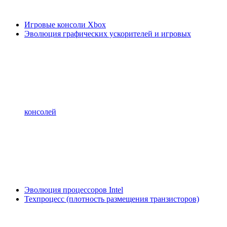
Игровые консоли Xbox
Эволюция графических ускорителей и игровых
консолей
Эволюция процессоров Intel
Техпроцесс (плотность размещения транзисторов)