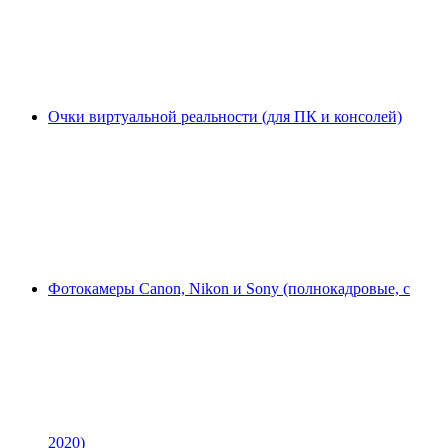
Очки виртуальной реальности (для ПК и консолей)
Фотокамеры Canon, Nikon и Sony (полнокадровые, с
2020)