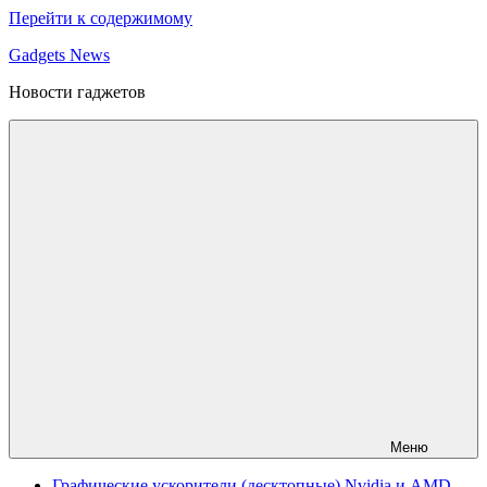
Перейти к содержимому
Gadgets News
Новости гаджетов
Меню
Графические ускорители (десктопные) Nvidia и AMD