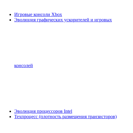
Игровые консоли Xbox
Эволюция графических ускорителей и игровых
консолей
Эволюция процессоров Intel
Техпроцесс (плотность размещения транзисторов)