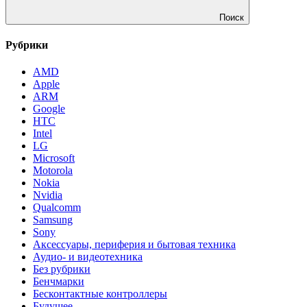
Поиск
Рубрики
AMD
Apple
ARM
Google
HTC
Intel
LG
Microsoft
Motorola
Nokia
Nvidia
Qualcomm
Samsung
Sony
Аксессуары, периферия и бытовая техника
Аудио- и видеотехника
Без рубрики
Бенчмарки
Бесконтактные контроллеры
Будущее