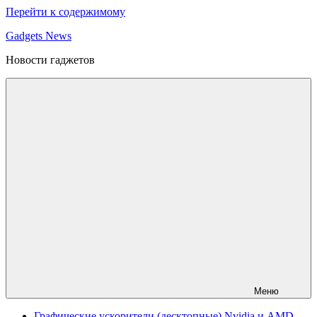
Перейти к содержимому
Gadgets News
Новости гаджетов
Меню
Графические ускорители (десктопные) Nvidia и AMD