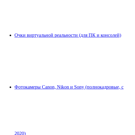
Очки виртуальной реальности (для ПК и консолей)
Фотокамеры Canon, Nikon и Sony (полнокадровые, с
2020)