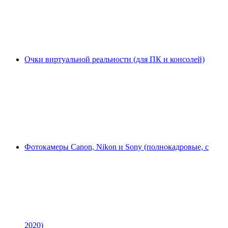
Очки виртуальной реальности (для ПК и консолей)
Фотокамеры Canon, Nikon и Sony (полнокадровые, с
2020)