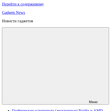
Перейти к содержимому
Gadgets News
Новости гаджетов
Меню
Графические ускорители (десктопные) Nvidia и AMD