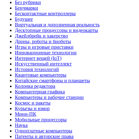
Без рубрики
Бенчмарки
Бесконтактные контроллеры
Будущее
Виртуальная и дополненная реальность
Десктопные процессоры и видеокарты
Джейлбрейк и хакерство
Дроны, роботы и биоботы
Игры и игровые приставки
Инновационные технологии
Интернет вещей (IoT)
Искусственный интеллект
История технологий
Квантовые компьютеры
Китайские смартфоны и планшеты
Колонка редактора
Компьютерная графика
Компьютеры и рабочие станции
Космос и ракеты
Курьезы и юмор
Мини-ПК
Мобильные процессоры
Наука
Одноплатные компьютеры
Патенты и авторские права