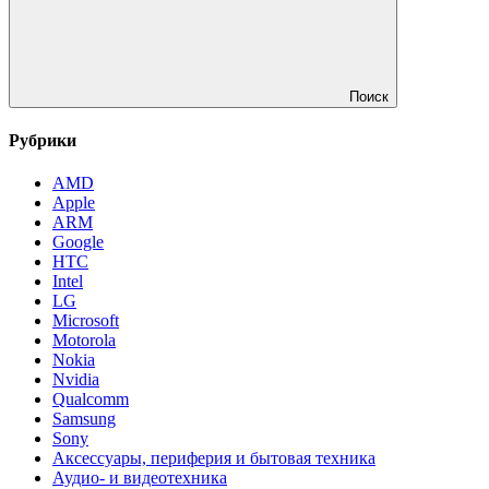
Поиск
Рубрики
AMD
Apple
ARM
Google
HTC
Intel
LG
Microsoft
Motorola
Nokia
Nvidia
Qualcomm
Samsung
Sony
Аксессуары, периферия и бытовая техника
Аудио- и видеотехника