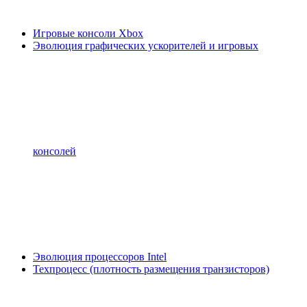
Игровые консоли Xbox
Эволюция графических ускорителей и игровых
консолей
Эволюция процессоров Intel
Техпроцесс (плотность размещения транзисторов)