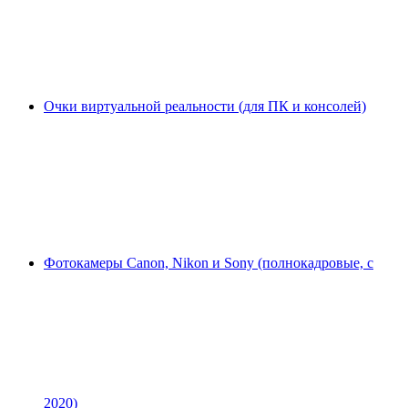
Очки виртуальной реальности (для ПК и консолей)
Фотокамеры Canon, Nikon и Sony (полнокадровые, с
2020)