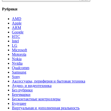
Рубрики
AMD
Apple
ARM
Google
HTC
Intel
LG
Microsoft
Motorola
Nokia
Nvidia
Qualcomm
Samsung
Sony
Аксессуары, периферия и бытовая техника
Аудио- и видеотехника
Без рубрики
Бенчмарки
Бесконтактные контроллеры
Будущее
Виртуальная и дополненная реальность