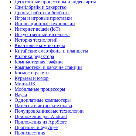
Десктопные процессоры и видеокарты
Джейлбрейк и хакерство
Дроны, роботы и биоботы
Игры и игровые приставки
Инновационные технологии
Интернет вещей (IoT)
Искусственный интеллект
История технологий
Квантовые компьютеры
Китайские смартфоны и планшеты
Колонка редактора
Компьютерная графика
Компьютеры и рабочие станции
Космос и ракеты
Курьезы и юмор
Мини-ПК
Мобильные процессоры
Наука
Одноплатные компьютеры
Патенты и авторские права
Полупроводниковые технологии
Приложения для Android
Приложения из AppStore
Прогнозы и будущее
Происшествия