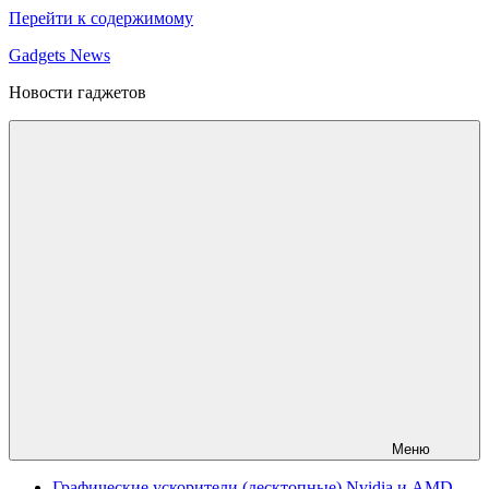
Перейти к содержимому
Gadgets News
Новости гаджетов
Меню
Графические ускорители (десктопные) Nvidia и AMD