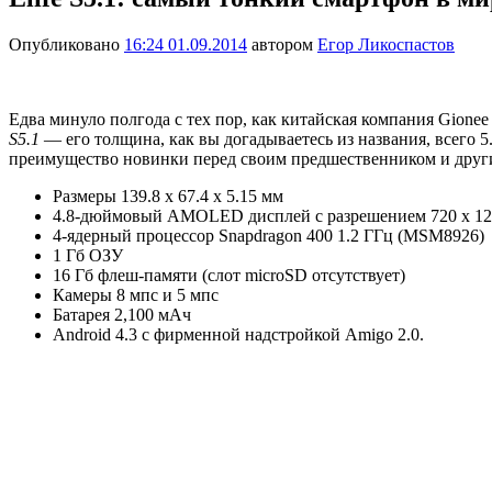
Опубликовано
16:24 01.09.2014
автором
Егор Ликоспастов
Едва минуло полгода с тех пор, как китайская компания Gione
S5.1
— его толщина, как вы догадываетесь из названия, всего 5
преимущество новинки перед своим предшественником и други
Размеры 139.8 x 67.4 x 5.15 мм
4.8-дюймовый AMOLED дисплей с разрешением 720 x 128
4-ядерный процессор Snapdragon 400 1.2 ГГц (MSM8926)
1 Гб ОЗУ
16 Гб флеш-памяти (слот microSD отсутствует)
Камеры 8 мпс и 5 мпс
Батарея 2,100 мАч
Android 4.3 с фирменной надстройкой Amigo 2.0.