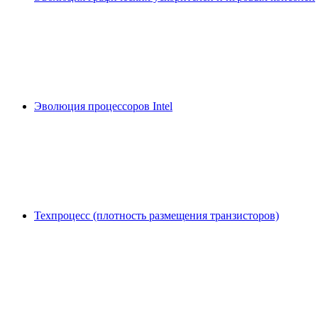
Эволюция процессоров Intel
Техпроцесс (плотность размещения транзисторов)