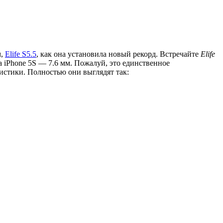
м,
Elife S5.5
, как она установила новый рекорд. Встречайте
Elife
а iPhone 5S — 7.6 мм. Пожалуй, это единственное
стики. Полностью они выглядят так: