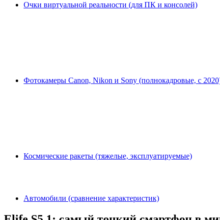
Очки виртуальной реальности (для ПК и консолей)
Фотокамеры Canon, Nikon и Sony (полнокадровые, с 2020
Космические ракеты (тяжелые, эксплуатируемые)
Автомобили (сравнение характеристик)
Elife S5.1: самый тонкий смартфон в ми