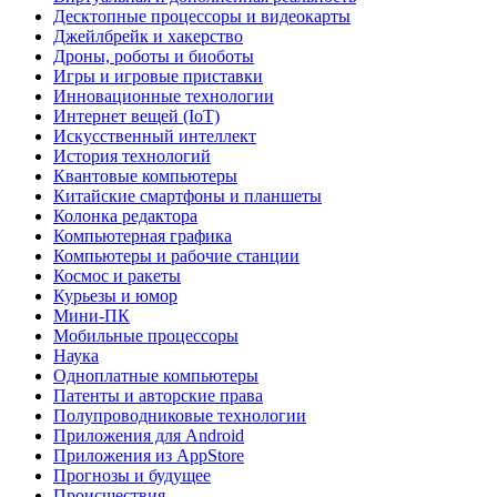
Десктопные процессоры и видеокарты
Джейлбрейк и хакерство
Дроны, роботы и биоботы
Игры и игровые приставки
Инновационные технологии
Интернет вещей (IoT)
Искусственный интеллект
История технологий
Квантовые компьютеры
Китайские смартфоны и планшеты
Колонка редактора
Компьютерная графика
Компьютеры и рабочие станции
Космос и ракеты
Курьезы и юмор
Мини-ПК
Мобильные процессоры
Наука
Одноплатные компьютеры
Патенты и авторские права
Полупроводниковые технологии
Приложения для Android
Приложения из AppStore
Прогнозы и будущее
Происшествия