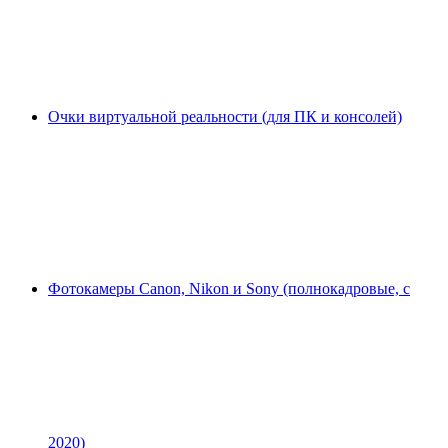
Очки виртуальной реальности (для ПК и консолей)
Фотокамеры Canon, Nikon и Sony (полнокадровые, с
2020)