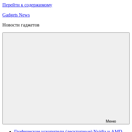
Перейти к содержимому
Gadgets News
Новости гаджетов
Меню
Графические ускорители (десктопные) Nvidia и AMD