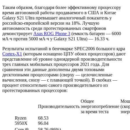
Таким образом, благодаря более эффективному процессору
время автономной работы продаваемого в США и Китае
Galaxy S21 Ultra превышает аналогичный показатель у
российско-европейской версии на 18%. Лучшую
автономность среди протестированных смартфонов
демонстрирует
Asus ROG Phone 3
(емкость батареи — 6000
мА∙ч против 5000 мА∙ч у Galaxy S21 Ultra) — 16.33 ч.
Результаты испытаний в бенчмарке SPEC2006 большого ядра
Cortex-X1
(которым оснащено ЦПУ обоих процессоров) дают
представление об уровне одноядерной производительности
трех главных мобильных процессоров 2021 года. Для
сравнения эти данные дополнены двумя топовыми
десктопными процессорами (сверху — целочисленные
вычисления, снизу — с плавающей точкой). В скобках —
процент относительно самого производительного из
протестированных процессоров:
Общее
Мощ
Производительность
энергопотребление
(ско
за время теста
энер
Ryzen
68.53
5950X
96.04
Core i9-
58.76 (86%)