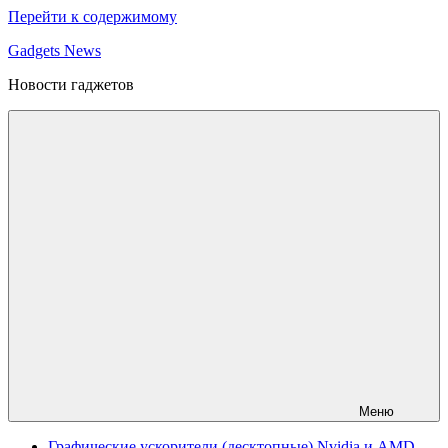
Перейти к содержимому
Gadgets News
Новости гаджетов
Меню
Графические ускорители (десктопные) Nvidia и AMD