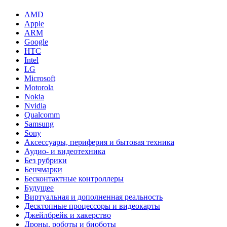
AMD
Apple
ARM
Google
HTC
Intel
LG
Microsoft
Motorola
Nokia
Nvidia
Qualcomm
Samsung
Sony
Аксессуары, периферия и бытовая техника
Аудио- и видеотехника
Без рубрики
Бенчмарки
Бесконтактные контроллеры
Будущее
Виртуальная и дополненная реальность
Десктопные процессоры и видеокарты
Джейлбрейк и хакерство
Дроны, роботы и биоботы