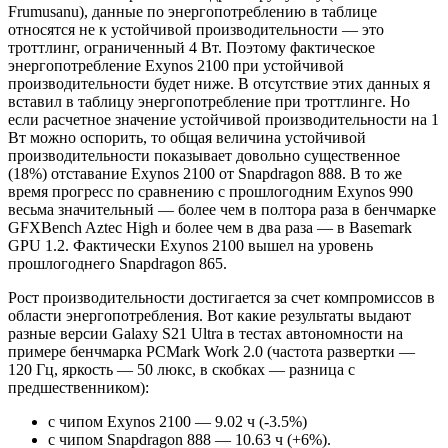
Frumusanu), данные по энергопотреблению в таблице
относятся не к устойчивой производительности — это
троттлинг, ограниченный 4 Вт. Поэтому фактическое
энергопотребление Exynos 2100 при устойчивой
производительности будет ниже. В отсутствие этих данных я
вставил в таблицу энергопотребление при троттлинге. Но
если расчетное значение устойчивой производительности на 1
Вт можно оспорить, то общая величина устойчивой
производительности показывает довольно существенное
(18%) отставание Exynos 2100 от Snapdragon 888. В то же
время прогресс по сравнению с прошлогодним Exynos 990
весьма значительный — более чем в полтора раза в бенчмарке
GFXBench Aztec High и более чем в два раза — в Basemark
GPU 1.2. Фактически Exynos 2100 вышел на уровень
прошлогоднего Snapdragon 865.
Рост производительности достигается за счет компромиссов в
области энергопотребления. Вот какие результаты выдают
разные версии Galaxy S21 Ultra в тестах автономности на
примере бенчмарка PCMark Work 2.0 (частота развертки —
120 Гц, яркость — 50 люкс, в скобках — разница с
предшественником):
с чипом Exynos 2100 — 9.02 ч (-3.5%)
с чипом Snapdragon 888 — 10.63 ч (+6%).