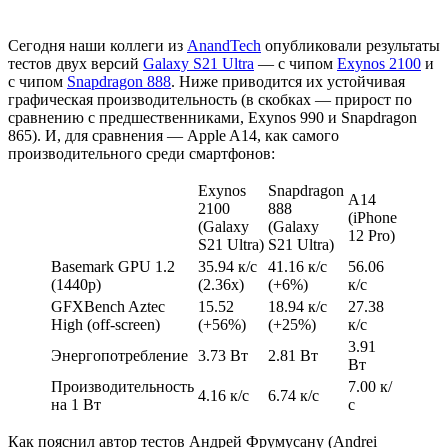
Сегодня наши коллеги из
AnandTech
опубликовали результаты
тестов двух версий
Galaxy S21 Ultra
— с чипом
Exynos 2100
и
с чипом
Snapdragon 888
. Ниже приводится их устойчивая
графическая производительность (в скобках — прирост по
сравнению с предшественниками, Exynos 990 и Snapdragon
865). И, для сравнения — Apple A14, как самого
производительного среди смартфонов:
Exynos
Snapdragon
A14
2100
888
(iPhone
(Galaxy
(Galaxy
12 Pro)
S21 Ultra)
S21 Ultra)
Basemark GPU 1.2
35.94 к/с
41.16 к/с
56.06
(1440p)
(2.36x)
(+6%)
к/с
GFXBench Aztec
15.52
18.94 к/с
27.38
High (off-screen)
(+56%)
(+25%)
к/с
3.91
Энергопотребление
3.73 Вт
2.81 Вт
Вт
Производительность
7.00 к/
4.16 к/с
6.74 к/с
на 1 Вт
с
Как пояснил автор тестов Андрей Фрумусану (Andrei