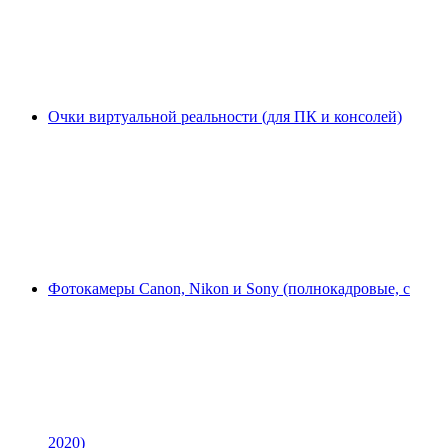
Очки виртуальной реальности (для ПК и консолей)
Фотокамеры Canon, Nikon и Sony (полнокадровые, с
2020)