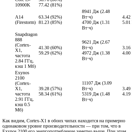
10900K
77.42 (81%)
8941 Дж (2.48
A14
63.34 (92%)
Вт⋅ч)
4.42
(Firestorm)
81.23 (85%)
4700 Дж (1.31
5.01
Вт⋅ч)
Snapdragon
888
9621 Дж (2.67
(Cortex-
41.30 (60%)
Вт⋅ч)
3.16
X1,
59.29 (62%)
4972 Дж (1.38
4.00
частота
Вт⋅ч)
2.84 ГГц,
кэш 1 Мб)
Exynos
2100
11107 Дж (3.09
(Cortex-
X1,
39.28 (57%)
Вт⋅ч)
3.49
частота
58.34 (61%)
5319 Дж (1.48
4.19
2.91 ГГц,
Вт⋅ч)
кэш 0.5
Мб)
Как видим, Cortex-X1 в обоих чипах находится на примерно
одинаковом уровне производительности — при том, что в
Exynos 2100 его энергопотребление заметно выше. При этом