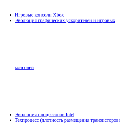
Игровые консоли Xbox
Эволюция графических ускорителей и игровых
консолей
Эволюция процессоров Intel
Техпроцесс (плотность размещения транзисторов)