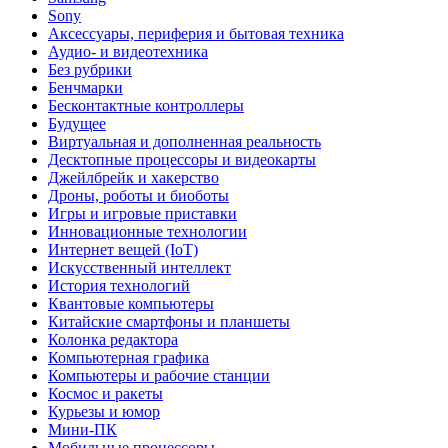
Sony
Аксессуары, периферия и бытовая техника
Аудио- и видеотехника
Без рубрики
Бенчмарки
Бесконтактные контроллеры
Будущее
Виртуальная и дополненная реальность
Десктопные процессоры и видеокарты
Джейлбрейк и хакерство
Дроны, роботы и биоботы
Игры и игровые приставки
Инновационные технологии
Интернет вещей (IoT)
Искусственный интеллект
История технологий
Квантовые компьютеры
Китайские смартфоны и планшеты
Колонка редактора
Компьютерная графика
Компьютеры и рабочие станции
Космос и ракеты
Курьезы и юмор
Мини-ПК
Мобильные процессоры