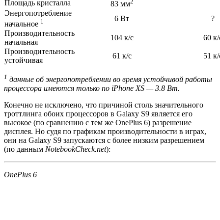
2
Площадь кристалла
83 мм
Энергопотребление
6 Вт
?
1
начальное
Производительность
104 к/с
60 к/
начальная
Производительность
61 к/с
51 к/
устойчивая
1
данные об энергопотреблении во время устойчивой работы
процессора имеются только по iPhone XS — 3.8 Вт.
Конечно не исключено, что причиной столь значительного
троттлинга обоих процессоров в Galaxy S9 является его
высокое (по сравнению с тем же OnePlus 6) разрешение
дисплея. Но судя по графикам производительности в играх,
они на Galaxy S9 запускаются с более низким разрешением
(по данным
NotebookCheck.net
):
OnePlus 6