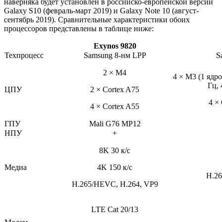
наверняка будет установлен в российско-европейской версии
Galaxy S10 (февраль-март 2019) и Galaxy Note 10 (август-
сентябрь 2019). Сравнительные характеристики обоих
процессоров представлены в таблице ниже:
Exynos 9820
Техпроцесс
Samsung 8-нм LPP
S
2 × M4
4 × M3 (1 ядро
Гц, 
ЦПУ
2 × Cortex A75
4 ×
4 × Cortex A55
ГПУ
Mali G76 MP12
НПУ
+
8K 30 к/с
Медиа
4K 150 к/с
H.26
H.265/HEVC, H.264, VP9
LTE Cat 20/13