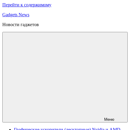
Перейти к содержимому
Gadgets News
Новости гаджетов
Меню
Графические ускорители (десктопные) Nvidia и AMD