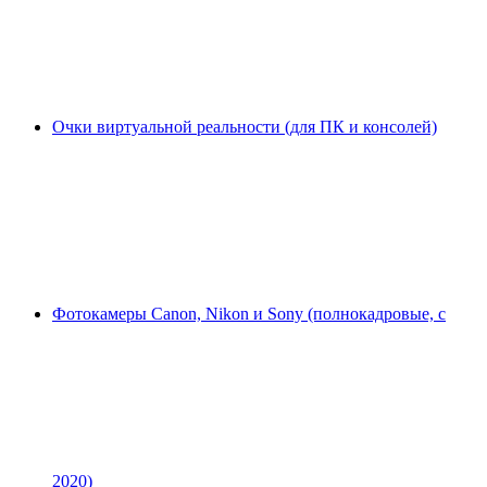
Очки виртуальной реальности (для ПК и консолей)
Фотокамеры Canon, Nikon и Sony (полнокадровые, с
2020)