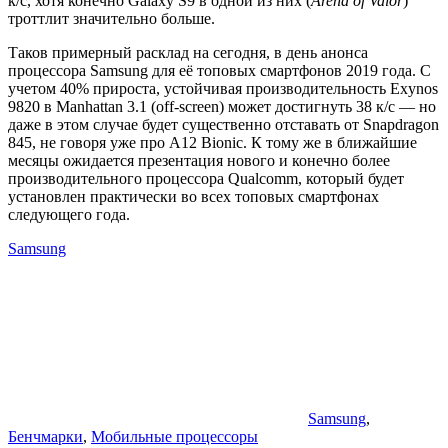
к/с, хотя конечно Galaxy S9 в одной из них (
Arena of Valor
)
троттлит значительно больше.
Таков примерный расклад на сегодня, в день анонса
процессора Samsung для её топовых смартфонов 2019 года. С
учетом 40% прироста, устойчивая производительность Exynos
9820 в Manhattan 3.1 (off-screen) может достигнуть 38 к/с — но
даже в этом случае будет существенно отставать от Snapdragon
845, не говоря уже про A12 Bionic. К тому же в ближайшие
месяцы ожидается презентация нового и конечно более
производительного процессора Qualcomm, который будет
установлен практически во всех топовых смартфонах
следующего года.
Samsung
Samsung
,
Бенчмарки
,
Мобильные процессоры