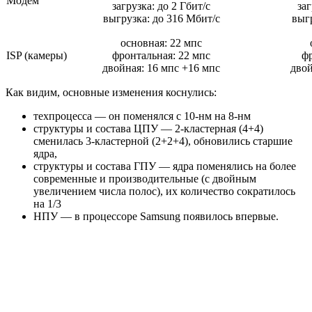
Модем
загрузка: до 2 Гбит/с
заг
выгрузка: до 316 Мбит/с
выг
основная: 22 мпс
ISP (камеры)
фронтальная: 22 мпс
фр
двойная: 16 мпс +16 мпс
двой
Как видим, основные изменения коснулись:
техпроцесса — он поменялся с 10-нм на 8-нм
структуры и состава ЦПУ — 2-кластерная (4+4)
сменилась 3-кластерной (2+2+4), обновились старшие
ядра,
структуры и состава ГПУ — ядра поменялись на более
современные и производительные (с двойным
увеличением числа полос), их количество сократилось
на 1/3
НПУ — в процессоре Samsung появилось впервые.