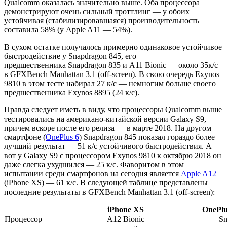
Qualcomm оказалась значительно выше. Оба процессора
демонстрируют очень сильный троттлинг — у обоих
устойчивая (стабилизировавшаяся) производительность
составила 58% (у Apple A11 — 54%).
В сухом остатке получалось примерно одинаковое устойчивое
быстродействие у Snapdragon 845, его
предшественника Snapdragon 835 и A11 Bionic — около 35к/с
в GFXBench Manhattan 3.1 (off-screen). В свою очередь Exynos
9810 в этом тесте набирал 27 к/с — немногим больше своего
предшественника Exynos 8895 (24 к/с).
Правда следует иметь в виду, что процессоры Qualcomm выше
тестировались на американо-китайской версии Galaxy S9,
причем вскоре после его релиза — в марте 2018. На другом
смартфоне (
OnePlus 6
) Snapdragon 845 показал гораздо более
лучший результат — 51 к/с устойчивого быстродействия. А
вот у Galaxy S9 с процессором Exynos 9810 к октябрю 2018 он
даже слегка ухудшился — 25 к/с. Фаворитом в этом
испытании среди смартфонов на сегодня является
Apple A12
(iPhone XS) — 61 к/с. В следующей таблице представлены
последние результаты в GFXBench Manhattan 3.1 (off-screen):
iPhone XS
OnePlu
Процессор
A12 Bionic
Sn