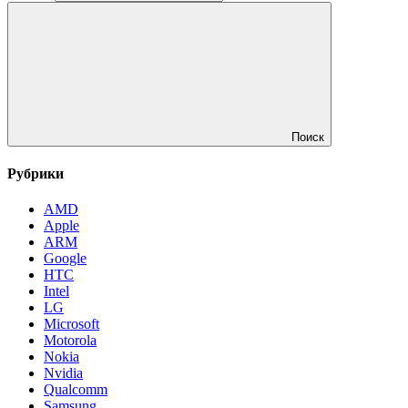
Поиск
Рубрики
AMD
Apple
ARM
Google
HTC
Intel
LG
Microsoft
Motorola
Nokia
Nvidia
Qualcomm
Samsung