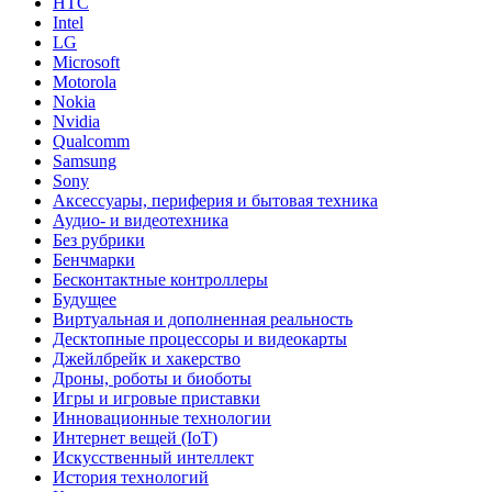
HTC
Intel
LG
Microsoft
Motorola
Nokia
Nvidia
Qualcomm
Samsung
Sony
Аксессуары, периферия и бытовая техника
Аудио- и видеотехника
Без рубрики
Бенчмарки
Бесконтактные контроллеры
Будущее
Виртуальная и дополненная реальность
Десктопные процессоры и видеокарты
Джейлбрейк и хакерство
Дроны, роботы и биоботы
Игры и игровые приставки
Инновационные технологии
Интернет вещей (IoT)
Искусственный интеллект
История технологий