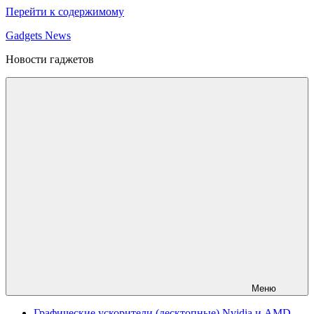
Перейти к содержимому
Gadgets News
Новости гаджетов
Меню
Графические ускорители (десктопные) Nvidia и AMD