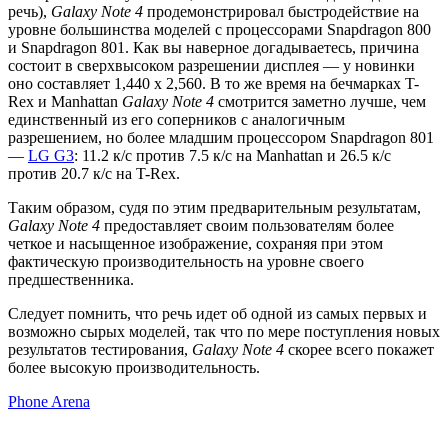
речь),
Galaxy Note 4
продемонстрировал быстродействие на
уровне большинства моделей с процессорами Snapdragon 800
и Snapdragon 801. Как вы наверное догадываетесь, причина
состоит в сверхвысоком разрешении дисплея — у новинки
оно составляет 1,440 x 2,560. В то же время на бечмарках T-
Rex и Manhattan
Galaxy Note 4
смотрится заметно лучше, чем
единственный из его соперников с аналогичным
разрешением, но более младшим процессором Snapdragon 801
—
LG G3
: 11.2 к/с против 7.5 к/с на Manhattan и 26.5 к/с
против 20.7 к/с на T-Rex.
Таким образом, судя по этим предварительным результатам,
Galaxy Note 4
предоставляет своим пользователям более
четкое и насыщенное изображение, сохраняя при этом
фактическую производительность на уровне своего
предшественника.
Следует помнить, что речь идет об одной из самых первых и
возможно сырых моделей, так что по мере поступления новых
результатов тестирования,
Galaxy Note 4
скорее всего покажет
более высокую производительность.
Phone Arena