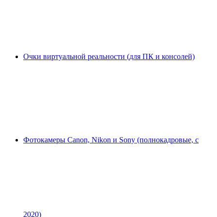
Очки виртуальной реальности (для ПК и консолей)
Фотокамеры Canon, Nikon и Sony (полнокадровые, с
2020)