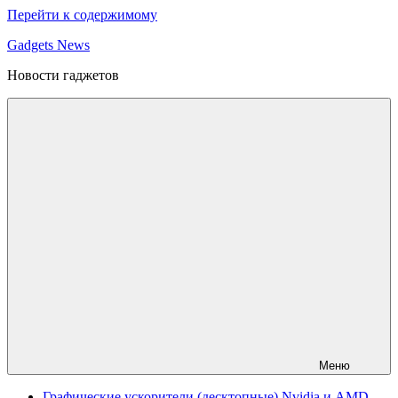
Перейти к содержимому
Gadgets News
Новости гаджетов
Меню
Графические ускорители (десктопные) Nvidia и AMD