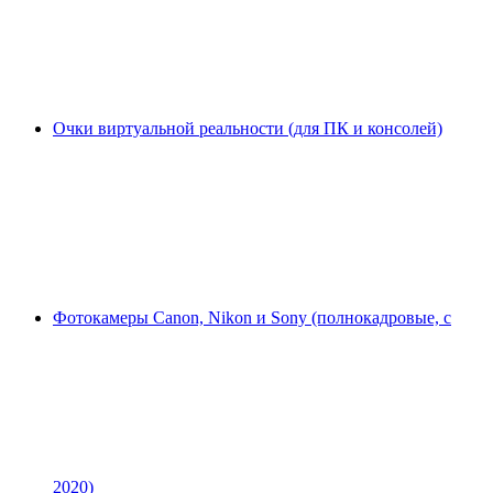
Очки виртуальной реальности (для ПК и консолей)
Фотокамеры Canon, Nikon и Sony (полнокадровые, с
2020)