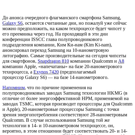
До анонса очередного флагманского смартфона Samsung,
Galaxy S6
, остаются считанные дни, но пожалуй уже сейчас
можно предположить, на каком техпроцессе будет чипсет у
его преемника через год. На проходящей в эти дни
конференции ISSCC глава полупроводникового
подразделения компании, Ким Ки-нам (Kim Ki-nam),
анонсировал переход Samsung на 10-нанометровую
литографию. Самые производительные на сегодня чипсеты
для смартфонов,
Snapdragon 810
компании Qualcomm и
A8
компании Apple, «напечатаны» на базе 20-нанометрового
технроцесса, а
Exynos 7420
(предполагаемый
процессор Galaxy S6) — на базе 14-нанометрового.
Напомним
, что по причине применения на
полупроводниковых заводах Samsung технологии HKMG (в
отличие от более энергоэффективной HPM, применяемой на
заводах TSMC, которая производит процессоры для Qualcomm
и Apple), 20-нанометровые процессоры Samsung с точки
зрения энергопотребления соответствуют 28-нанометровым
Qualcomm. В случае использования Samsung той же
технологии в 14- и 10-нанометровом техпроцессе, он,
вероятно, в этом отношении будет соответствовать 20- и 14-