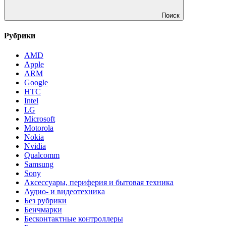
Поиск
Рубрики
AMD
Apple
ARM
Google
HTC
Intel
LG
Microsoft
Motorola
Nokia
Nvidia
Qualcomm
Samsung
Sony
Аксессуары, периферия и бытовая техника
Аудио- и видеотехника
Без рубрики
Бенчмарки
Бесконтактные контроллеры