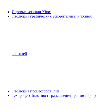
Игровые консоли Xbox
Эволюция графических ускорителей и игровых
консолей
Эволюция процессоров Intel
Техпроцесс (плотность размещения транзисторов)