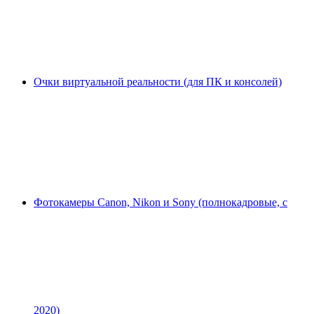
Очки виртуальной реальности (для ПК и консолей)
Фотокамеры Canon, Nikon и Sony (полнокадровые, с
2020)