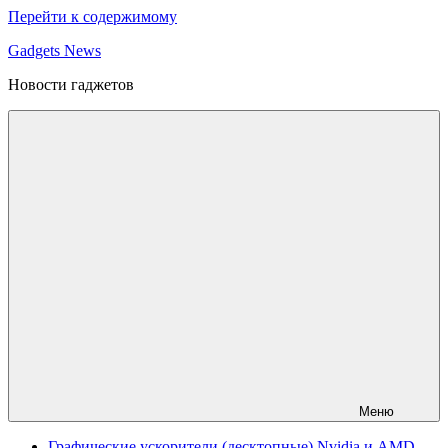
Перейти к содержимому
Gadgets News
Новости гаджетов
Меню
Графические ускорители (десктопные) Nvidia и AMD