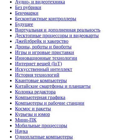
Аудио- и видеотехника
Без рубрики
Бенчмарки
Бесконтактные контроллеры
Будущее
Виртуальная и дополненная реальность
Десктопные процессоры и видеокарты
Джейлбрейк и хакерство
Дроны, роботы и биоботы
Игры и игровые приставки
Инновационные технологии
Интернет вещей (IoT)
Искусственный интеллект
История технологий
Квантовые компьютеры
Китайские смартфоны и планшеты
Колонка редактора
Компьютерная графика
Компьютеры и рабочие станции
Космос и ракеты
Курьезы и юмор
Мини-ПК
Мобильные процессоры
Наука
Одноплатные компьютеры