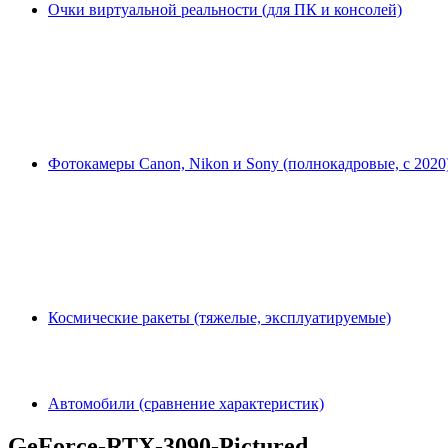
Очки виртуальной реальности (для ПК и консолей)
Фотокамеры Canon, Nikon и Sony (полнокадровые, с 2020
Космические ракеты (тяжелые, эксплуатируемые)
Автомобили (сравнение характеристик)
GeForce-RTX-3090-Pictured