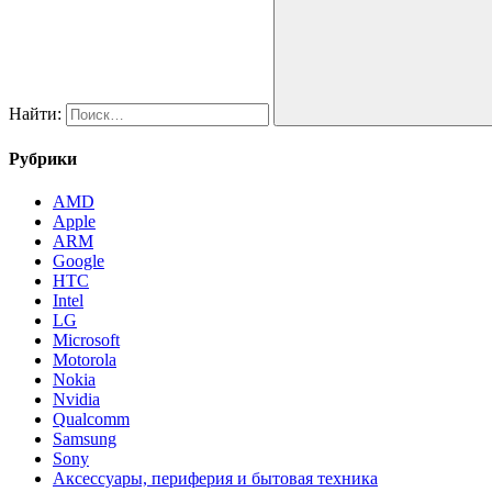
Найти:
Рубрики
AMD
Apple
ARM
Google
HTC
Intel
LG
Microsoft
Motorola
Nokia
Nvidia
Qualcomm
Samsung
Sony
Аксессуары, периферия и бытовая техника