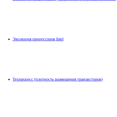
Эволюция процессоров Intel
Техпроцесс (плотность размещения транзисторов)