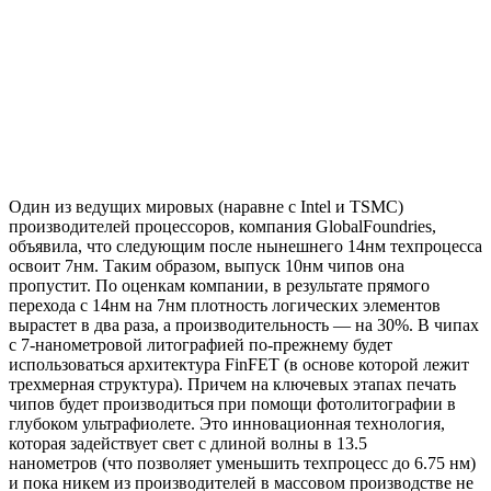
Один из ведущих мировых (наравне с Intel и TSMC)
производителей процессоров, компания GlobalFoundries,
объявила, что следующим после нынешнего 14нм техпроцесса
освоит 7нм. Таким образом, выпуск 10нм чипов она
пропустит. По оценкам компании, в результате прямого
перехода с 14нм на 7нм плотность логических элементов
вырастет в два раза, а производительность — на 30%. В чипах
с 7-нанометровой литографией по-прежнему будет
использоваться архитектура FinFET (в основе которой лежит
трехмерная структура). Причем на ключевых этапах печать
чипов будет производиться при помощи фотолитографии в
глубоком ультрафиолете. Это инновационная технология,
которая задействует свет с длиной волны в 13.5
нанометров (что позволяет уменьшить техпроцесс до 6.75 нм)
и пока никем из производителей в массовом производстве не