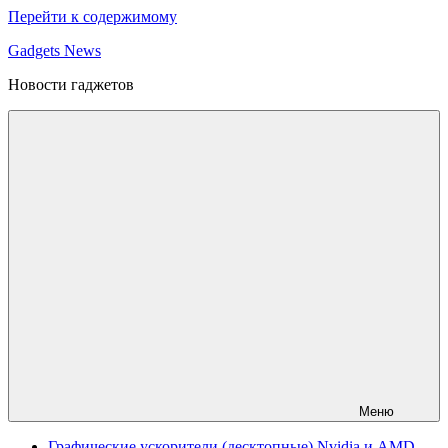
Перейти к содержимому
Gadgets News
Новости гаджетов
Меню
Графические ускорители (десктопные) Nvidia и AMD