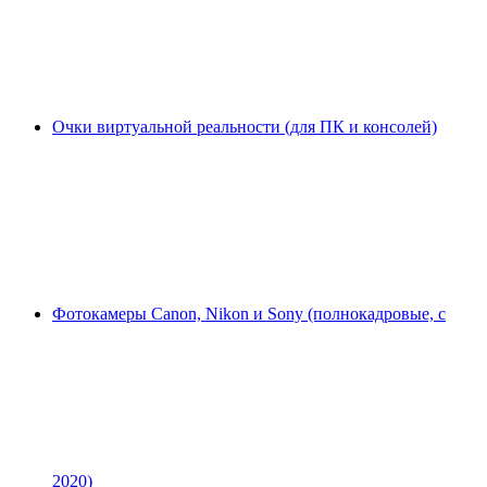
Очки виртуальной реальности (для ПК и консолей)
Фотокамеры Canon, Nikon и Sony (полнокадровые, с
2020)