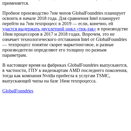
применяется.
Пробное производство 7нм чипов GlobalFoundries планирует
освоить в начале 2018 года. Для сравнения Intel планирует
перейти на 7нм техпроцесс в 2019 — если, конечно, ей
удастся выдержать двухлетний цикл «тик-так»
в производстве
10нм процессоров в 2017 и 2018 годах. Впрочем, это не
означает технологического отставания Intel от GlobalFoundries
— техпроцесс понятие скорее маркетинговое, и разные
производители определяют его толщину по разным
параметрам.
В настоящее время на фабриках GlobalFoundries выпускаются,
в частности, ГПУ к видеокартам AMD последнего поколения,
тогда как компания Nvidia прибегла к услугам TSMC,
выпускающей чипы на базе 16нм техпроцесса.
GlobalFoundries