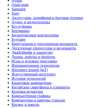
Nvidia
Qualcomm
Samsung
Sony
Аксессуары, периферия и бытовая техника
Аудио- и видеотехника
Без рубрики
Бенчмарки
Бесконтактные контроллеры
Будущее
Виртуальная и дополненная реальность
Десктопные процессоры и видеокарты
Джейлбрейк и хакерство
Дроны, роботы и биоботы
Игры и игровые приставки
Инновационные технологии
Интернет вещей (IoT)
Искусственный интеллект
История технологий
Квантовые компьютеры
Китайские смартфоны и планшеты
Колонка редактора
Компьютерная графика
Компьютеры и рабочие станции
Космос и ракеты