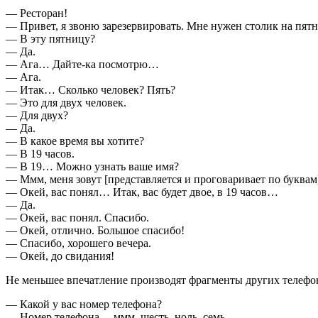
— Ресторан!
— Привет, я звоню зарезервировать. Мне нужен столик на пятни
— В эту пятницу?
— Да.
— Ага… Дайте-ка посмотрю…
— Ага.
— Итак… Сколько человек? Пять?
— Это для двух человек.
— Для двух?
— Да.
— В какое время вы хотите?
— В 19 часов.
— В 19… Можно узнать ваше имя?
— Ммм, меня зовут [представляется и проговаривает по буквам
— Окей, вас понял… Итак, вас будет двое, в 19 часов…
— Да.
— Окей, вас понял. Спасибо.
— Окей, отлично. Большое спасибо!
— Спасибо, хорошего вечера.
— Окей, до свидания!
Не меньшее впечатление производят фрагменты других телефо
— Какой у вас номер телефона?
— Номер телефона… ммм, шесть, ноль, семь…