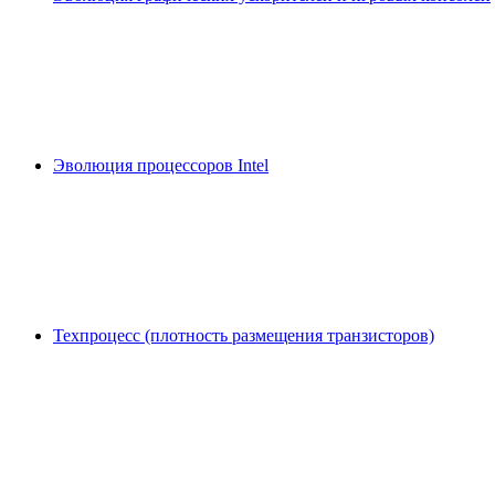
Эволюция процессоров Intel
Техпроцесс (плотность размещения транзисторов)