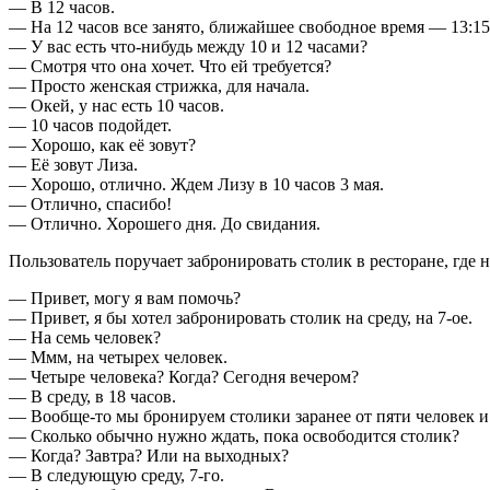
— В 12 часов.
— На 12 часов все занято, ближайшее свободное время — 13:15
— У вас есть что-нибудь между 10 и 12 часами?
— Смотря что она хочет. Что ей требуется?
— Просто женская стрижка, для начала.
— Окей, у нас есть 10 часов.
— 10 часов подойдет.
— Хорошо, как её зовут?
— Её зовут Лиза.
— Хорошо, отлично. Ждем Лизу в 10 часов 3 мая.
— Отлично, спасибо!
— Отлично. Хорошего дня. До свидания.
Пользователь поручает забронировать столик в ресторане, где 
— Привет, могу я вам помочь?
— Привет, я бы хотел забронировать столик на среду, на 7-ое.
— На семь человек?
— Ммм, на четырех человек.
— Четыре человека? Когда? Сегодня вечером?
— В среду, в 18 часов.
— Вообще-то мы бронируем столики заранее от пяти человек и
— Сколько обычно нужно ждать, пока освободится столик?
— Когда? Завтра? Или на выходных?
— В следующую среду, 7-го.