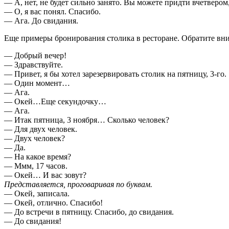
— А, нет, не будет сильно занято. Вы можете придти вчетвером
— О, я вас понял. Спасибо.
— Ага. До свидания.
Еще примеры бронирования столика в ресторане. Обратите вн
— Добрый вечер!
— Здравствуйте.
— Привет, я бы хотел зарезервировать столик на пятницу, 3-го.
— Один момент…
— Ага.
— Окей…Еще секундочку…
— Ага.
— Итак пятница, 3 ноября… Сколько человек?
— Для двух человек.
— Двух человек?
— Да.
— На какое время?
— Ммм, 17 часов.
— Окей… И вас зовут?
Представляется, проговаривая по буквам.
— Окей, записала.
— Окей, отлично. Спасибо!
— До встречи в пятницу. Спасибо, до свидания.
— До свидания!