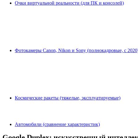
Очки виртуальной реальности (для ПК и консолей)
Фотокамеры Canon, Nikon и Sony (полнокадровые, с 2020
Космические ракеты (тяжелые, эксплуатируемые)
Автомобили (сравнение характеристик)
Google Duplex: искусственный интеллек