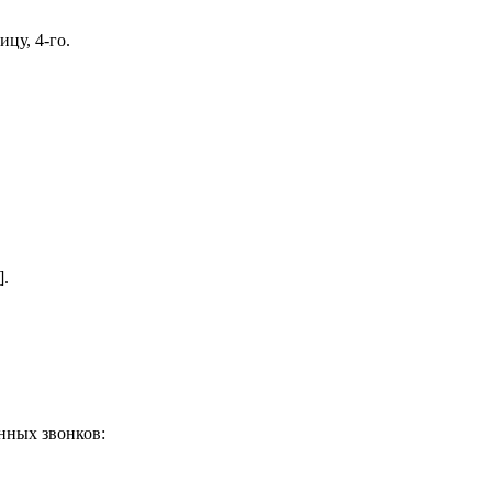
цу, 4-го.
].
нных звонков: