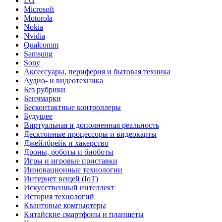
LG
Microsoft
Motorola
Nokia
Nvidia
Qualcomm
Samsung
Sony
Аксессуары, периферия и бытовая техника
Аудио- и видеотехника
Без рубрики
Бенчмарки
Бесконтактные контроллеры
Будущее
Виртуальная и дополненная реальность
Десктопные процессоры и видеокарты
Джейлбрейк и хакерство
Дроны, роботы и биоботы
Игры и игровые приставки
Инновационные технологии
Интернет вещей (IoT)
Искусственный интеллект
История технологий
Квантовые компьютеры
Китайские смартфоны и планшеты