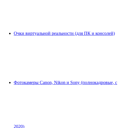
Очки виртуальной реальности (для ПК и консолей)
Фотокамеры Canon, Nikon и Sony (полнокадровые, с
2020)