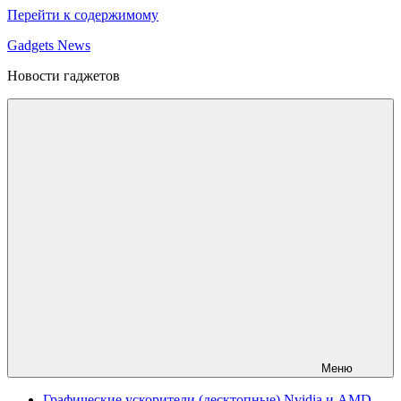
Перейти к содержимому
Gadgets News
Новости гаджетов
Меню
Графические ускорители (десктопные) Nvidia и AMD