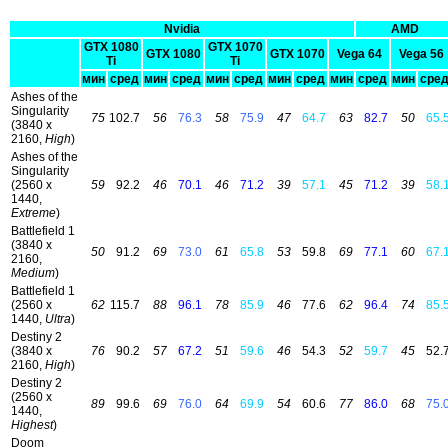
Nvidia
AMD
GTX 1080
GTX 1070
GTX 1080
GTX 1070
Vega 64
Vega 56
Ti
Ti
мин
сред
мин
сред
мин
сред
мин
сред
мин
сред
мин
сре
Ashes of the
Singularity
75
102.7
56
76.3
58
75.9
47
64.7
63
82.7
50
65.
(3840 x
2160,
High
)
Ashes of the
Singularity
(2560 x
59
92.2
46
70.1
46
71.2
39
57.1
45
71.2
39
58.
1440,
Extreme
)
Battlefield 1
(3840 x
50
91.2
69
73.0
61
65.8
53
59.8
69
77.1
60
67.
2160,
Medium
)
Battlefield 1
(2560 x
62
115.7
88
96.1
78
85.9
46
77.6
62
96.4
74
85.
1440,
Ultra
)
Destiny 2
(3840 x
76
90.2
57
67.2
51
59.6
46
54.3
52
59.7
45
52.
2160,
High
)
Destiny 2
(2560 x
89
99.6
69
76.0
64
69.9
54
60.6
77
86.0
68
75.
1440,
Highest
)
Doom