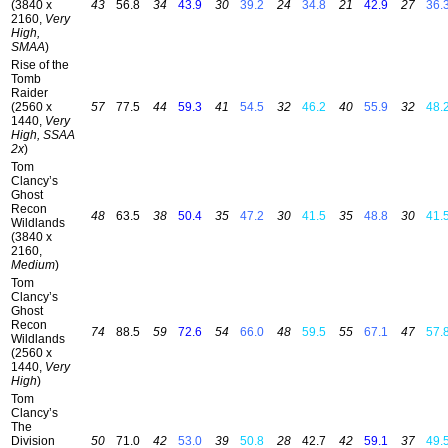
(3840 x
43
56.8
34
43.9
30
39.2
24
34.8
21
42.9
27
36.
2160,
Very
High,
SMAA
)
Rise of the
Tomb
Raider
(2560 x
57
77.5
44
59.3
41
54.5
32
46.2
40
55.9
32
48.
1440,
Very
High, SSAA
2x
)
Tom
Clancy’s
Ghost
Recon
48
63.5
38
50.4
35
47.2
30
41.5
35
48.8
30
41.
Wildlands
(3840 x
2160,
Medium
)
Tom
Clancy’s
Ghost
Recon
74
88.5
59
72.6
54
66.0
48
59.5
55
67.1
47
57.
Wildlands
(2560 x
1440,
Very
High
)
Tom
Clancy’s
The
Division
50
71.0
42
53.0
39
50.8
28
42.7
42
59.1
37
49.