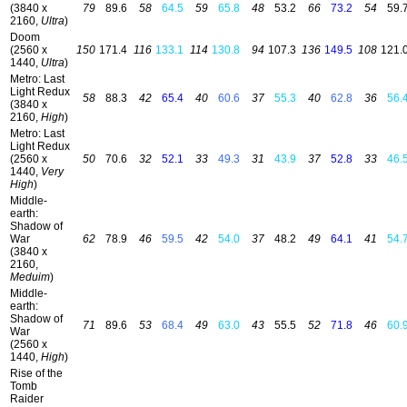
(3840 x
79
89.6
58
64.5
59
65.8
48
53.2
66
73.2
54
59.
2160,
Ultra
)
Doom
(2560 x
150
171.4
116
133.1
114
130.8
94
107.3
136
149.5
108
121.
1440,
Ultra
)
Metro: Last
Light Redux
58
88.3
42
65.4
40
60.6
37
55.3
40
62.8
36
56.
(3840 x
2160,
High
)
Metro: Last
Light Redux
(2560 x
50
70.6
32
52.1
33
49.3
31
43.9
37
52.8
33
46.
1440,
Very
High
)
Middle-
earth:
Shadow of
War
62
78.9
46
59.5
42
54.0
37
48.2
49
64.1
41
54.
(3840 x
2160,
Meduim
)
Middle-
earth:
Shadow of
71
89.6
53
68.4
49
63.0
43
55.5
52
71.8
46
60.
War
(2560 x
1440,
High
)
Rise of the
Tomb
Raider