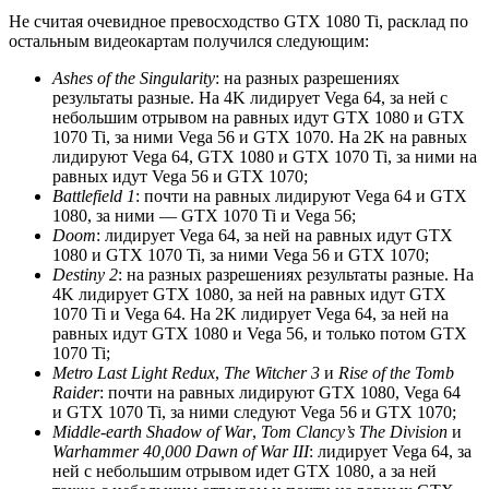
Не считая очевидное превосходство GTX 1080 Ti, расклад по
остальным видеокартам получился следующим:
Ashes of the Singularity
: на разных разрешениях
результаты разные. На 4K лидирует Vega 64, за ней с
небольшим отрывом на равных идут GTX 1080 и GTX
1070 Ti, за ними Vega 56 и GTX 1070. На 2K на равных
лидируют Vega 64, GTX 1080 и GTX 1070 Ti, за ними на
равных идут Vega 56 и GTX 1070;
Battlefield 1
: почти на равных лидируют Vega 64 и GTX
1080, за ними — GTX 1070 Ti и Vega 56;
Doom
: лидирует Vega 64, за ней на равных идут GTX
1080 и GTX 1070 Ti, за ними Vega 56 и GTX 1070;
Destiny 2
: на разных разрешениях результаты разные. На
4K лидирует GTX 1080, за ней на равных идут GTX
1070 Ti и Vega 64. На 2K лидирует Vega 64, за ней на
равных идут GTX 1080 и Vega 56, и только потом GTX
1070 Ti;
Metro Last Light Redux
,
The Witcher 3
и
Rise of the Tomb
Raider
: почти на равных лидируют GTX 1080, Vega 64
и GTX 1070 Ti, за ними следуют Vega 56 и GTX 1070;
Middle-earth Shadow of War
,
Tom Clancy’s The Division
и
Warhammer 40,000 Dawn of War III
: лидирует Vega 64, за
ней с небольшим отрывом идет GTX 1080, а за ней