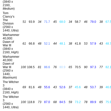
(3840 x
2160,
Medium
)
Tom
Clancy’s
The
51
93.9
34
71.7
45
68.0
34
58.7
46
79.0
38
67.
Division
(2560 x
1440,
Ultra
)
Warhammer
40,000:
Dawn of
61
66.8
48
52.1
44
48.1
38
41.8
53
57.9
43
48.
War III
(3840 x
2160,
High
)
Warhammer
40,000:
Dawn of
War III
100
108.5
81
86.6
76
80.9
65
70.5
90
97.3
77
82.
(2560 x
1440,
Maximum
)
The Witcher
3
69
81.6
48
55.6
43
52.6
37
45.6
48
53.7
39
46.
(3840 x
2160,
High
)
The Witcher
3
100
118.8
73
87.0
68
84.5
59
73.2
78
89.9
65
75.
(2560 x
1440,
Ultra
)