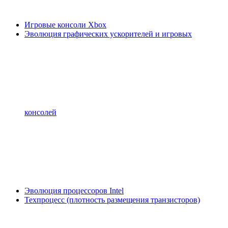
Игровые консоли Xbox
Эволюция графических ускорителей и игровых
консолей
Эволюция процессоров Intel
Техпроцесс (плотность размещения транзисторов)