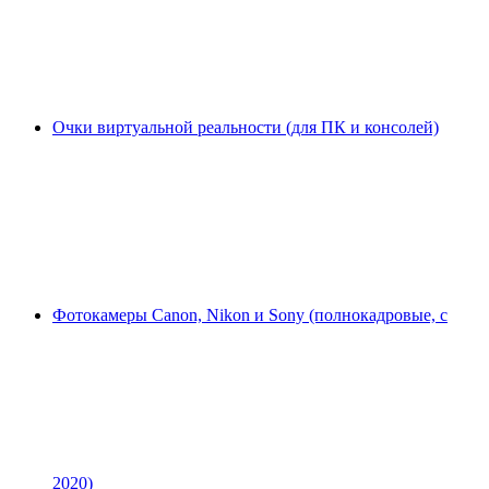
Очки виртуальной реальности (для ПК и консолей)
Фотокамеры Canon, Nikon и Sony (полнокадровые, с
2020)