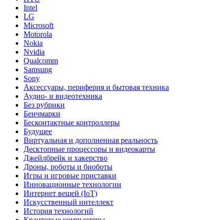
Intel
LG
Microsoft
Motorola
Nokia
Nvidia
Qualcomm
Samsung
Sony
Аксессуары, периферия и бытовая техника
Аудио- и видеотехника
Без рубрики
Бенчмарки
Бесконтактные контроллеры
Будущее
Виртуальная и дополненная реальность
Десктопные процессоры и видеокарты
Джейлбрейк и хакерство
Дроны, роботы и биоботы
Игры и игровые приставки
Инновационные технологии
Интернет вещей (IoT)
Искусственный интеллект
История технологий
Квантовые компьютеры