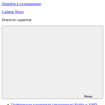
Перейти к содержимому
Gadgets News
Новости гаджетов
Меню
Графические ускорители (десктопные) Nvidia и AMD