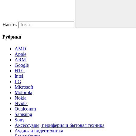
Найти:
Рубрики
AMD
Apple
ARM
Google
HTC
Intel
LG
Microsoft
Motorola
Nokia
Nvidia
Qualcomm
Samsung
Sony
Аксессуары, периферия и бытовая техника
Аудио- и видеотехника