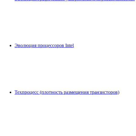
Эволюция процессоров Intel
Техпроцесс (плотность размещения транзисторов)