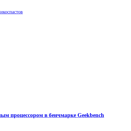
икоспастов
ным процессором в бенчмарке Geekbench