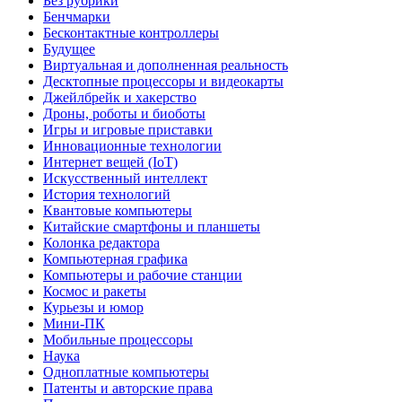
Без рубрики
Бенчмарки
Бесконтактные контроллеры
Будущее
Виртуальная и дополненная реальность
Десктопные процессоры и видеокарты
Джейлбрейк и хакерство
Дроны, роботы и биоботы
Игры и игровые приставки
Инновационные технологии
Интернет вещей (IoT)
Искусственный интеллект
История технологий
Квантовые компьютеры
Китайские смартфоны и планшеты
Колонка редактора
Компьютерная графика
Компьютеры и рабочие станции
Космос и ракеты
Курьезы и юмор
Мини-ПК
Мобильные процессоры
Наука
Одноплатные компьютеры
Патенты и авторские права