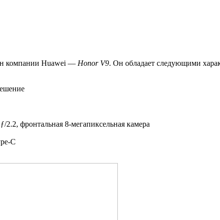
фон компании Huawei —
Honor V9
. Он обладает следующими хара
решение
ƒ/2.2, фронтальная 8-мегапиксельная камера
ype-C