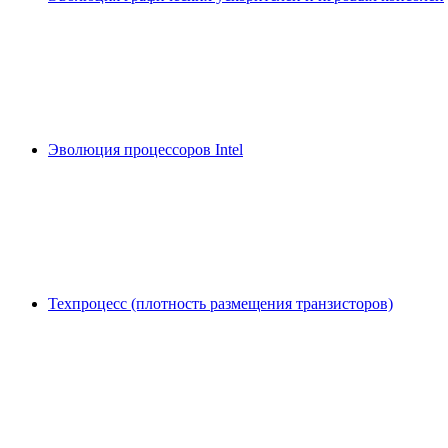
Эволюция процессоров Intel
Техпроцесс (плотность размещения транзисторов)