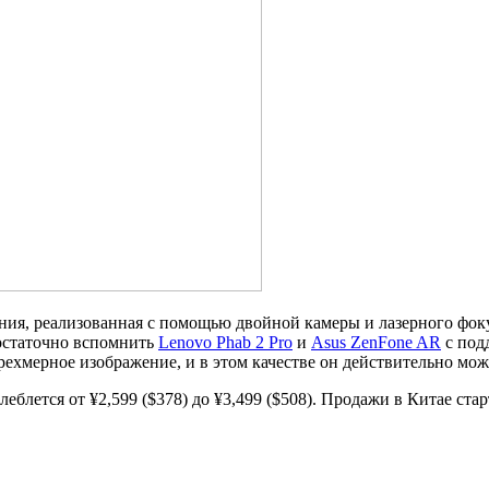
ия, реализованная с помощью двойной камеры и лазерного фоку
достаточно вспомнить
Lenovo Phab 2 Pro
и
Asus ZenFone AR
с под
рехмерное изображение, и в этом качестве он действительно мо
блется от ¥2,599 ($378) до ¥3,499 ($508). Продажи в Китае стар