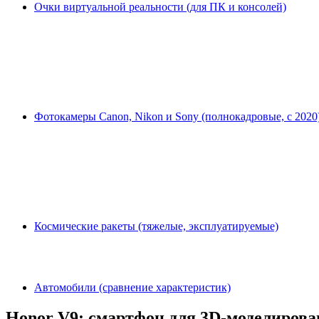
Очки виртуальной реальности (для ПК и консолей)
Фотокамеры Canon, Nikon и Sony (полнокадровые, с 2020
Космические ракеты (тяжелые, эксплуатируемые)
Автомобили (сравнение характеристик)
Honor V9: смартфон для 3D-моделиров