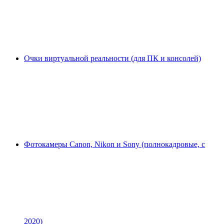
Очки виртуальной реальности (для ПК и консолей)
Фотокамеры Canon, Nikon и Sony (полнокадровые, с
2020)