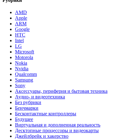
Рубрики
AMD
Apple
ARM
Google
HTC
Intel
LG
Microsoft
Motorola
Nokia
Nvidia
Qualcomm
Samsung
Sony
Аксессуары, периферия и бытовая техника
Аудио- и видеотехника
Без рубрики
Бенчмарки
Бесконтактные контроллеры
Будущее
Виртуальная и дополненная реальность
Десктопные процессоры и видеокарты
Джейлбрейк и хакерство