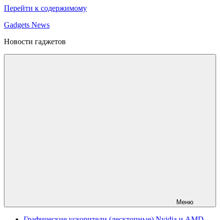
Перейти к содержимому
Gadgets News
Новости гаджетов
Меню
Графические ускорители (десктопные) Nvidia и AMD