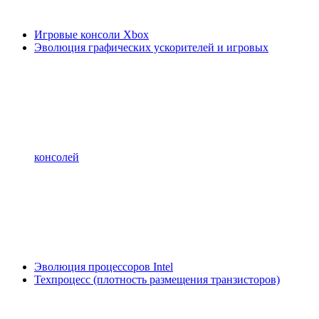
Игровые консоли Xbox
Эволюция графических ускорителей и игровых
консолей
Эволюция процессоров Intel
Техпроцесс (плотность размещения транзисторов)