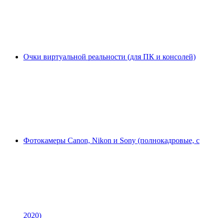
Очки виртуальной реальности (для ПК и консолей)
Фотокамеры Canon, Nikon и Sony (полнокадровые, с
2020)