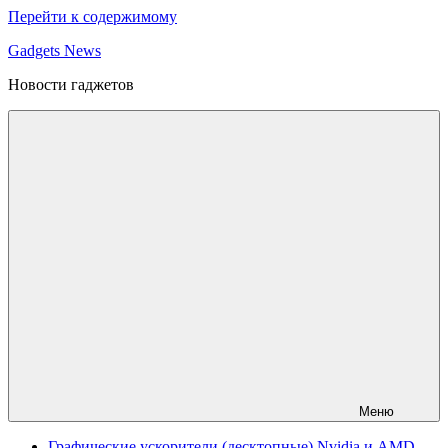
Перейти к содержимому
Gadgets News
Новости гаджетов
Меню
Графические ускорители (десктопные) Nvidia и AMD