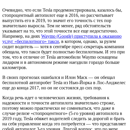
Очевидно, что если Tesla продемонстрировала, казалось бы,
стопроцентный автопилот еще в 2016, но рассчитывает
выпустить его в 2019, то значит его точность с тех пор
значительно выросла. Тем не менее, ряд обстоятельств
указывает на то, что этой точности все еще недостаточно.
Например, на днях
Waymo (Google) приступила к оказанию
услуг «беспилотного» такси
, в котором, однако, за рулем
сидит водитель — хотя в сентябре пресс-секретарь компании
обещала, что такси будет полностью беспилотным. И это при
том, что в отличие от Tesla автомобили Waymo оснащены
лидаром и в автономном режиме наездили гораздо больше
километров.
В своих прогнозах ошибался и Илон Маск — он обещал
беспилотной автопробег Tesla из Нью-Йорка в Лос-Анджелес
еще до конца 2017, но он не состоялся до сих пор.
Когда речь идет о человеческих жизнях, требования к
надежности и точности автопилота значительно строже,
поэтому можно практически не сомневаться, что даже в
случае релизе «стопроцентного» (5-го уровня) автопилота в
2019 году, Tesla обяжет водителей следить за дорогой и брать
на себя управление когда это потребуется — что представляет
собой автопилот 3-го уровня. Другой вопрос, что по мере