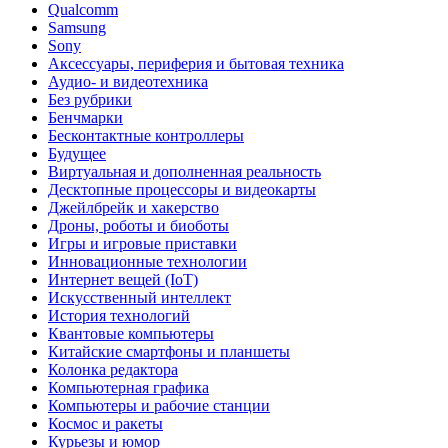
Qualcomm
Samsung
Sony
Аксессуары, периферия и бытовая техника
Аудио- и видеотехника
Без рубрики
Бенчмарки
Бесконтактные контроллеры
Будущее
Виртуальная и дополненная реальность
Десктопные процессоры и видеокарты
Джейлбрейк и хакерство
Дроны, роботы и биоботы
Игры и игровые приставки
Инновационные технологии
Интернет вещей (IoT)
Искусственный интеллект
История технологий
Квантовые компьютеры
Китайские смартфоны и планшеты
Колонка редактора
Компьютерная графика
Компьютеры и рабочие станции
Космос и ракеты
Курьезы и юмор