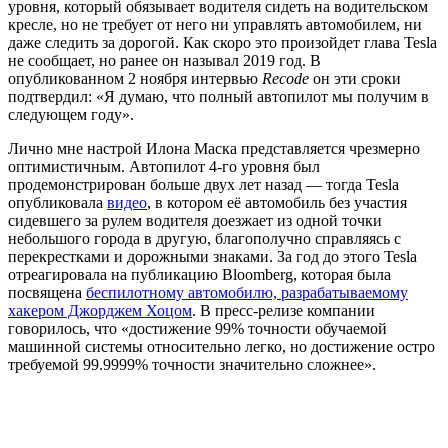
уровня, который обязывает водителя сидеть на водительском
кресле, но не требует от него ни управлять автомобилем, ни
даже следить за дорогой. Как скоро это произойдет глава Tesla
не сообщает, но ранее он называл 2019 год. В
опубликованном 2 ноября интервью
Recode
он эти сроки
подтвердил: «Я думаю, что полный автопилот мы получим в
следующем году».
Лично мне настрой Илона Маска представляется чрезмерно
оптимистичным. Автопилот 4-го уровня был
продемонстрирован больше двух лет назад — тогда Tesla
опубликовала
видео
, в котором её автомобиль без участия
сидевшего за рулем водителя доезжает из одной точки
небольшого города в другую, благополучно справляясь с
перекрестками и дорожными знаками. За год до этого Tesla
отреагировала на публикацию Bloomberg, которая была
посвящена
беспилотному автомобилю, разрабатываемому
хакером Джорджем Хоцом
. В пресс-релизе компании
говорилось, что «достижение 99% точности обучаемой
машинной системы относительно легко, но достижение остро
требуемой 99.9999% точности значительно сложнее».