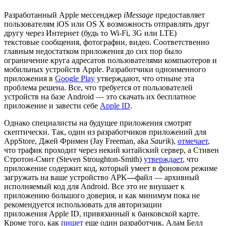
Разработанный Apple мессенджер
iMessage
предоставляет
пользователям iOS или OS X возможность отправлять друг
другу через Интернет (будь то Wi-Fi, 3G или LTE)
текстовые сообщения, фотографии, видео. Соответственно
главным недостатком приложения до сих пор было
ограничение круга адресатов пользователями компьютеров и
мобильных устройств Apple. Разработчики одноименного
приложения в
Google Play
утверждают, что отныне эта
проблема решена. Все, что требуется от пользователей
устройств на базе Android — это скачать их бесплатное
приложение и завести себе
Apple ID
.
Однако специалисты на будущее приложения смотрят
скептически. Так, один из разработчиков приложений для
AppStore, Джей Фримен (Jay Freeman, aka
Saurik
),
отмечает
,
что трафик проходит через некий китайский сервер, а Стивен
Стротон-Смит (Steven Stroughton-Smith)
утверждает
, что
приложение содержит код, который умеет в фоновом режиме
загружать на ваше устройство APK
—
файл — архивный
исполняемый код для Android. Все это не внушает к
приложению большого доверия, и как минимум пока не
рекомендуется использовать для авторизации
приложения
Apple ID, привязанный к банковской карте.
Кроме того, как
пишет
еще один разработчик, Алам Белл