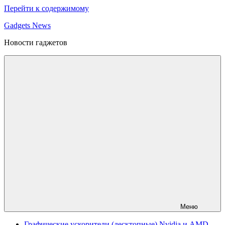
Перейти к содержимому
Gadgets News
Новости гаджетов
Меню
Графические ускорители (десктопные) Nvidia и AMD