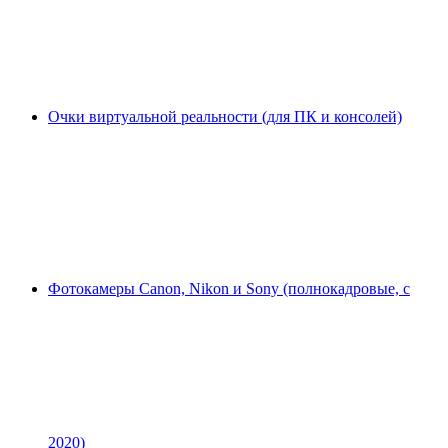
Очки виртуальной реальности (для ПК и консолей)
Фотокамеры Canon, Nikon и Sony (полнокадровые, с
2020)