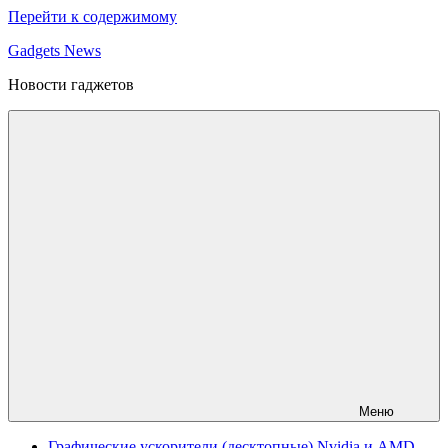
Перейти к содержимому
Gadgets News
Новости гаджетов
Меню
Графические ускорители (десктопные) Nvidia и AMD