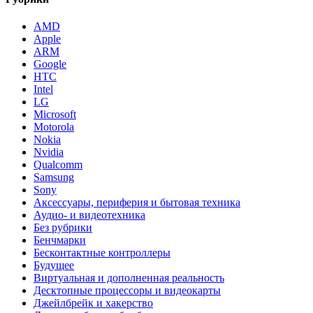
AMD
Apple
ARM
Google
HTC
Intel
LG
Microsoft
Motorola
Nokia
Nvidia
Qualcomm
Samsung
Sony
Аксессуары, периферия и бытовая техника
Аудио- и видеотехника
Без рубрики
Бенчмарки
Бесконтактные контроллеры
Будущее
Виртуальная и дополненная реальность
Десктопные процессоры и видеокарты
Джейлбрейк и хакерство