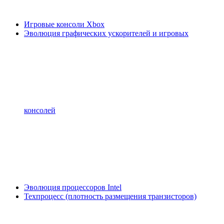
Игровые консоли Xbox
Эволюция графических ускорителей и игровых
консолей
Эволюция процессоров Intel
Техпроцесс (плотность размещения транзисторов)