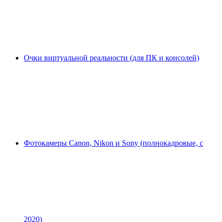
Очки виртуальной реальности (для ПК и консолей)
Фотокамеры Canon, Nikon и Sony (полнокадровые, с
2020)