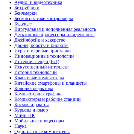
Аудио- и видеотехника
Без рубрики
Бенчмарки
Бесконтактные контроллеры
Будущее
Виртуальная и дополненная реальность
Десктопные процессоры и видеокарты
Джейлбрейк и хакерство
Дроны, роботы и биоботы
Игры и игровые приставки
Инновационные технологии
Интернет вещей (IoT)
Искусственный интеллект
История технологий
Квантовые компьютеры
Китайские смартфоны и планшеты
Колонка редактора
Компьютерная графика
Компьютеры и рабочие станции
Космос и ракеты
Курьезы и юмор
Мини-ПК
Мобильные процессоры
Наука
Одноплатные компьютеры