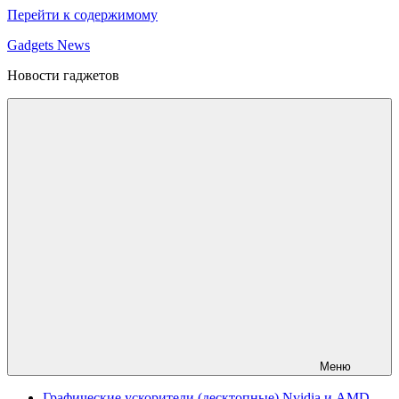
Перейти к содержимому
Gadgets News
Новости гаджетов
Меню
Графические ускорители (десктопные) Nvidia и AMD