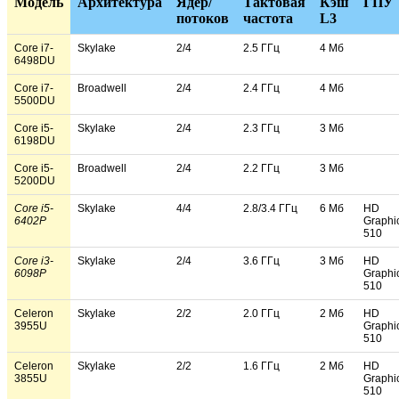
Модель
Архитектура
Ядер/
Тактовая
Кэш
ГПУ
потоков
частота
L3
Core i7-
Skylake
2/4
2.5 ГГц
4 Мб
6498DU
Core i7-
Broadwell
2/4
2.4 ГГц
4 Мб
5500DU
Core i5-
Skylake
2/4
2.3 ГГц
3 Мб
6198DU
Core i5-
Broadwell
2/4
2.2 ГГц
3 Мб
5200DU
Core i5-
Skylake
4/4
2.8/3.4 ГГц
6 Мб
HD
6402P
Graphi
510
Core i3-
Skylake
2/4
3.6 ГГц
3 Мб
HD
6098P
Graphi
510
Celeron
Skylake
2/2
2.0 ГГц
2 Мб
HD
3955U
Graphi
510
Celeron
Skylake
2/2
1.6 ГГц
2 Мб
HD
3855U
Graphi
510