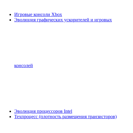
Игровые консоли Xbox
Эволюция графических ускорителей и игровых
консолей
Эволюция процессоров Intel
Техпроцесс (плотность размещения транзисторов)