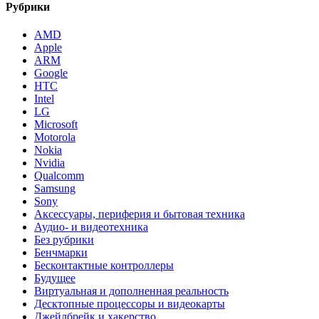
Рубрики
AMD
Apple
ARM
Google
HTC
Intel
LG
Microsoft
Motorola
Nokia
Nvidia
Qualcomm
Samsung
Sony
Аксессуары, периферия и бытовая техника
Аудио- и видеотехника
Без рубрики
Бенчмарки
Бесконтактные контроллеры
Будущее
Виртуальная и дополненная реальность
Десктопные процессоры и видеокарты
Джейлбрейк и хакерство