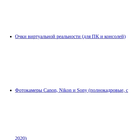
Очки виртуальной реальности (для ПК и консолей)
Фотокамеры Canon, Nikon и Sony (полнокадровые, с
2020)