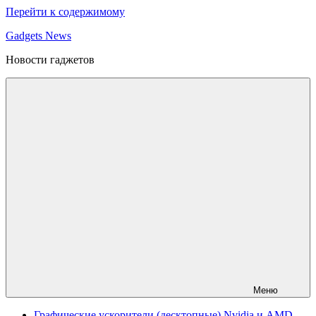
Перейти к содержимому
Gadgets News
Новости гаджетов
Меню
Графические ускорители (десктопные) Nvidia и AMD