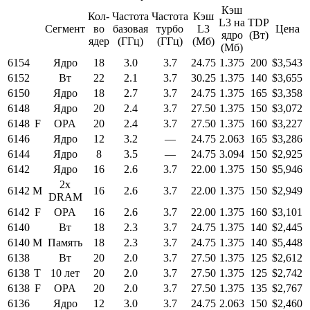
Кэш
Кол-
Частота
Частота
Кэш
L3 на
TDP
Сегмент
во
базовая
турбо
L3
Цена
ядро
(Вт)
ядер
(ГГц)
(ГГц)
(Мб)
(Мб)
6154
Ядро
18
3.0
3.7
24.75
1.375
200
$3,543
6152
Вт
22
2.1
3.7
30.25
1.375
140
$3,655
6150
Ядро
18
2.7
3.7
24.75
1.375
165
$3,358
6148
Ядро
20
2.4
3.7
27.50
1.375
150
$3,072
6148
F
OPA
20
2.4
3.7
27.50
1.375
160
$3,227
6146
Ядро
12
3.2
—
24.75
2.063
165
$3,286
6144
Ядро
8
3.5
—
24.75
3.094
150
$2,925
6142
Ядро
16
2.6
3.7
22.00
1.375
150
$5,946
2x
6142
M
16
2.6
3.7
22.00
1.375
150
$2,949
DRAM
6142
F
OPA
16
2.6
3.7
22.00
1.375
160
$3,101
6140
Вт
18
2.3
3.7
24.75
1.375
140
$2,445
6140
M
Память
18
2.3
3.7
24.75
1.375
140
$5,448
6138
Вт
20
2.0
3.7
27.50
1.375
125
$2,612
6138
T
10 лет
20
2.0
3.7
27.50
1.375
125
$2,742
6138
F
OPA
20
2.0
3.7
27.50
1.375
135
$2,767
6136
Ядро
12
3.0
3.7
24.75
2.063
150
$2,460