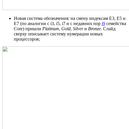
Новая система обозначения: на смену индексам E3, E5 и
E7 (по аналогии с i3, i5, i7 и с недавних пор
i9
семейства
Core) пришли
Platinum
,
Gold
,
Silver
и
Bronze
. Слайд
сверху описывает систему нумерации новых
процессоров;