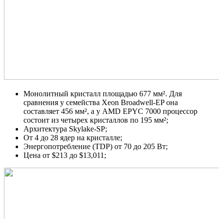
Монолитный кристалл площадью 677 мм². Для
сравнения у семейства Xeon Broadwell-EP она
составляет 456 мм², а у AMD EPYC 7000 процессор
состоит из четырех кристаллов по 195 мм²;
Архитектура Skylake-SP;
От 4 до 28 ядер на кристалле;
Энергопотребление (TDP) от 70 до 205 Вт;
Цена от $213 до $13,011;