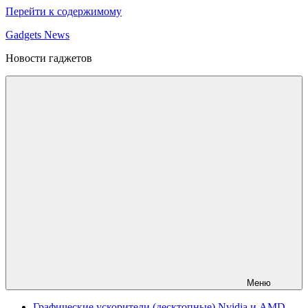
Перейти к содержимому
Gadgets News
Новости гаджетов
Меню
Графические ускорители (десктопные) Nvidia и AMD