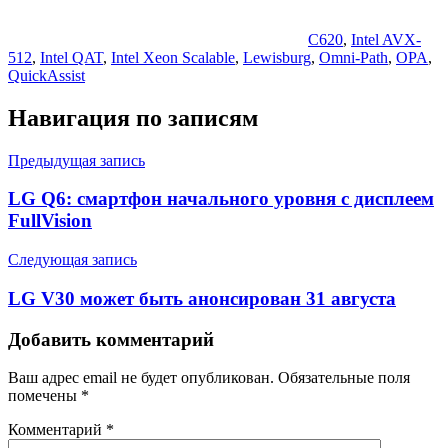
C620
,
Intel AVX-
512
,
Intel QAT
,
Intel Xeon Scalable
,
Lewisburg
,
Omni-Path
,
OPA
,
QuickAssist
Навигация по записям
Предыдущая запись
LG Q6: смартфон начального уровня с дисплеем
FullVision
Следующая запись
LG V30 может быть анонсирован 31 августа
Добавить комментарий
Ваш адрес email не будет опубликован.
Обязательные поля
помечены
*
Комментарий
*