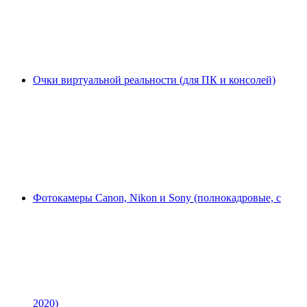
Очки виртуальной реальности (для ПК и консолей)
Фотокамеры Canon, Nikon и Sony (полнокадровые, с
2020)