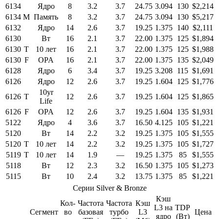
6134
Ядро
8
3.2
3.7
24.75
3.094
130
$2,214
6134
M
Память
8
3.2
3.7
24.75
3.094
130
$5,217
6132
Ядро
14
2.6
3.7
19.25
1.375
140
$2,111
6130
Вт
16
2.1
3.7
22.00
1.375
125
$1,894
6130
T
10 лет
16
2.1
3.7
22.00
1.375
125
$1,988
6130
F
OPA
16
2.1
3.7
22.00
1.375
135
$2,049
6128
Ядро
6
3.4
3.7
19.25
3.208
115
$1,691
6126
Ядро
12
2.6
3.7
19.25
1.604
125
$1,776
10yr
6126
T
12
2.6
3.7
19.25
1.604
125
$1,865
Life
6126
F
OPA
12
2.6
3.7
19.25
1.604
135
$1,931
5122
Ядро
4
3.6
3.7
16.50
4.125
105
$1,221
5120
Вт
14
2.2
3.2
19.25
1.375
105
$1,555
5120
T
10 лет
14
2.2
3.2
19.25
1.375
105
$1,727
5119
T
10 лет
14
1.9
—
19.25
1.375
85
$1,555
5118
Вт
12
2.3
3.2
16.50
1.375
105
$1,273
5115
Вт
10
2.4
3.2
13.75
1.375
85
$1,221
Серии Silver & Bronze
Кэш
Кол-
Частота
Частота
Кэш
L3 на
TDP
Сегмент
во
базовая
турбо
L3
Цена
ядро
(Вт)