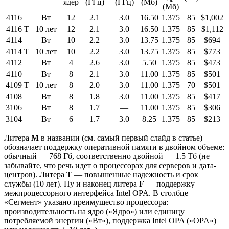
ядер
(ГГц)
(ГГц)
(Мб)
(Мб)
4116
Вт
12
2.1
3.0
16.50
1.375
85
$1,002
4116
T
10 лет
12
2.1
3.0
16.50
1.375
85
$1,112
4114
Вт
10
2.2
3.0
13.75
1.375
85
$694
4114
T
10 лет
10
2.2
3.0
13.75
1.375
85
$773
4112
Вт
4
2.6
3.0
5.50
1.375
85
$473
4110
Вт
8
2.1
3.0
11.00
1.375
85
$501
4109
T
10 лет
8
2.0
3.0
11.00
1.375
70
$501
4108
Вт
8
1.8
3.0
11.00
1.375
85
$417
3106
Вт
8
1.7
—
11.00
1.375
85
$306
3104
Вт
6
1.7
3.0
8.25
1.375
85
$213
Литера
M
в названии (см. самый первый слайд в статье)
обозначает поддержку оперативной памяти в двойном объеме:
обычный — 768 Гб, соответственно двойной — 1.5 Тб (не
забывайте, что речь идет о процессорах для серверов и дата-
центров). Литера
T
— повышенные надежность и срок
службы (10 лет). Ну и наконец литера
F
— поддержку
межпроцессорного интерфейса Intel OPA. В столбце
«Сегмент» указано преимущество процессора:
производительность на ядро («Ядро») или единицу
потребляемой энергии («Вт»), поддержка Intel OPA («OPA»)