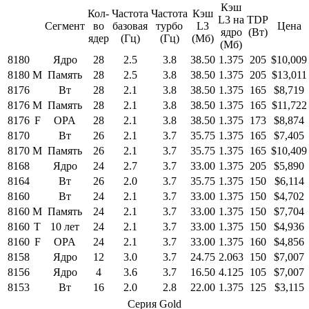
Кэш
Кол-
Частота
Частота
Кэш
L3 на
TDP
Сегмент
во
базовая
турбо
L3
Цена
ядро
(Вт)
ядер
(Гц)
(Гц)
(Мб)
(Мб)
8180
Ядро
28
2.5
3.8
38.50
1.375
205
$10,009
8180
M
Память
28
2.5
3.8
38.50
1.375
205
$13,011
8176
Вт
28
2.1
3.8
38.50
1.375
165
$8,719
8176
M
Память
28
2.1
3.8
38.50
1.375
165
$11,722
8176
F
OPA
28
2.1
3.8
38.50
1.375
173
$8,874
8170
Вт
26
2.1
3.7
35.75
1.375
165
$7,405
8170
M
Память
26
2.1
3.7
35.75
1.375
165
$10,409
8168
Ядро
24
2.7
3.7
33.00
1.375
205
$5,890
8164
Вт
26
2.0
3.7
35.75
1.375
150
$6,114
8160
Вт
24
2.1
3.7
33.00
1.375
150
$4,702
8160
M
Память
24
2.1
3.7
33.00
1.375
150
$7,704
8160
T
10 лет
24
2.1
3.7
33.00
1.375
150
$4,936
8160
F
OPA
24
2.1
3.7
33.00
1.375
160
$4,856
8158
Ядро
12
3.0
3.7
24.75
2.063
150
$7,007
8156
Ядро
4
3.6
3.7
16.50
4.125
105
$7,007
8153
Вт
16
2.0
2.8
22.00
1.375
125
$3,115
Серия Gold