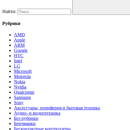
Найти:
Рубрики
AMD
Apple
ARM
Google
HTC
Intel
LG
Microsoft
Motorola
Nokia
Nvidia
Qualcomm
Samsung
Sony
Аксессуары, периферия и бытовая техника
Аудио- и видеотехника
Без рубрики
Бенчмарки
Бесконтактные контроллеры