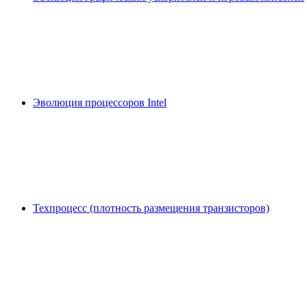
Эволюция процессоров Intel
Техпроцесс (плотность размещения транзисторов)