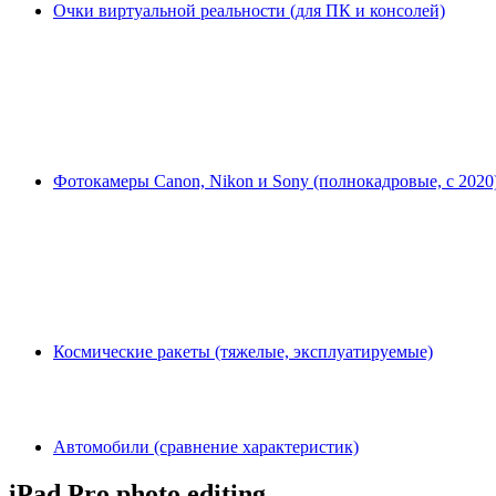
Очки виртуальной реальности (для ПК и консолей)
Фотокамеры Canon, Nikon и Sony (полнокадровые, с 2020
Космические ракеты (тяжелые, эксплуатируемые)
Автомобили (сравнение характеристик)
iPad Pro photo editing