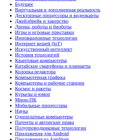
Будущее
Виртуальная и дополненная реальность
Десктопные процессоры и видеокарты
Джейлбрейк и хакерство
Дроны, роботы и биоботы
Игры и игровые приставки
Инновационные технологии
Интернет вещей (IoT)
Искусственный интеллект
История технологий
Квантовые компьютеры
Китайские смартфоны и планшеты
Колонка редактора
Компьютерная графика
Компьютеры и рабочие станции
Космос и ракеты
Курьезы и юмор
Мини-ПК
Мобильные процессоры
Наука
Одноплатные компьютеры
Патенты и авторские права
Полупроводниковые технологии
Приложения для Android
Приложения из AppStore