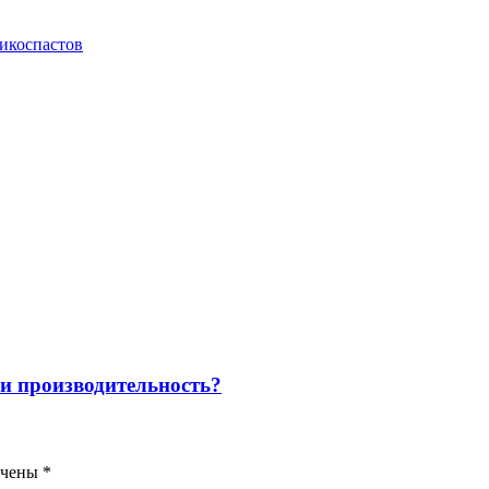
икоспастов
 ли производительность?
ечены
*